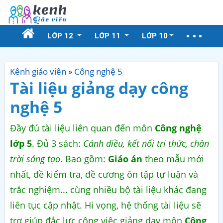
LỚP 12
LỚP 11
LỚP 10
Kênh giáo viên
»
Công nghệ 5
Tài liệu giảng dạy công
nghệ 5
Đầy đủ tài liệu liên quan đến môn
Công nghệ
lớp 5
. Đủ 3 sách:
Cánh diều, kết nối tri thức, chân
trời sáng tạo
. Bao gồm:
Giáo án
theo mẫu mới
nhất, đề kiểm tra, đề cương ôn tập tự luận và
trắc nghiệm... cùng nhiều bộ tài liệu khác đang
liên tục cập nhật. Hi vọng, hệ thống tài liệu sẽ
trợ giúp đắc lực công việc giảng dạy môn
Công