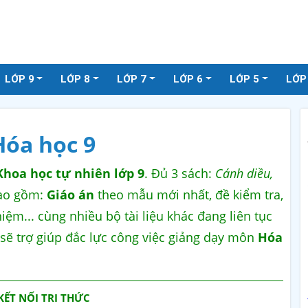
LỚP 9
LỚP 8
LỚP 7
LỚP 6
LỚP 5
LỚP
Hóa học 9
Khoa học tự nhiên lớp 9
. Đủ 3 sách:
Cánh diều,
Bao gồm:
Giáo án
theo mẫu mới nhất, đề kiểm tra,
iệm... cùng nhiều bộ tài liệu khác đang liên tục
u sẽ trợ giúp đắc lực công việc giảng dạy môn
Hóa
KẾT NỐI TRI THỨC