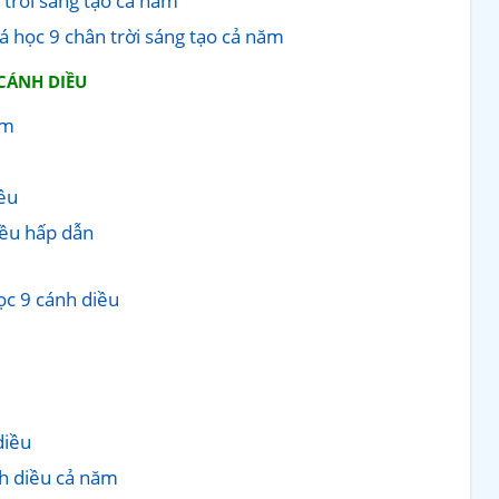
trời sáng tạo cả năm
á học 9 chân trời sáng tạo cả năm
 CÁNH DIỀU
ăm
ều
iều hấp dẫn
ọc 9 cánh diều
u
diều
nh diều cả năm