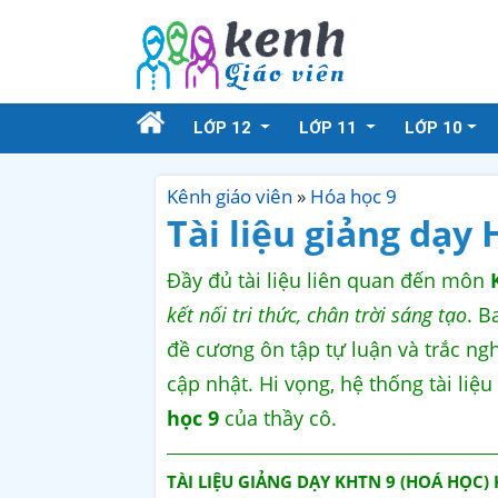
LỚP 12
LỚP 11
LỚP 10
Kênh giáo viên
»
Hóa học 9
Tài liệu giảng dạy 
Đầy đủ tài liệu liên quan đến môn
kết nối tri thức, chân trời sáng tạo
. 
đề cương ôn tập tự luận và trắc ngh
cập nhật. Hi vọng, hệ thống tài liệ
học 9
của thầy cô.
TÀI LIỆU GIẢNG DẠY KHTN 9 (HOÁ HỌC) 