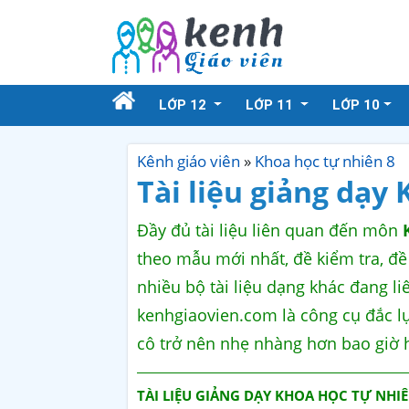
LỚP 12
LỚP 11
LỚP 10
Kênh giáo viên
»
Khoa học tự nhiên 8
Tài liệu giảng dạy
Đầy đủ tài liệu liên quan đến môn
theo mẫu mới nhất, đề kiểm tra, đề
nhiều bộ tài liệu dạng khác đang liê
kenhgiaovien.com là công cụ đắc l
cô trở nên nhẹ nhàng hơn bao giờ h
TÀI LIỆU GIẢNG DẠY KHOA HỌC TỰ NHIÊ