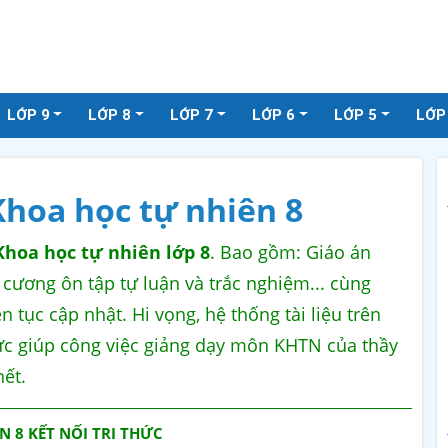
LỚP 9
LỚP 8
LỚP 7
LỚP 6
LỚP 5
LỚP
 Khoa học tự nhiên 8
Khoa học tự nhiên lớp 8
. Bao gồm: Giáo án
 cương ôn tập tự luận và trắc nghiệm... cùng
n tục cập nhật. Hi vọng, hệ thống tài liệu trên
ực giúp công việc giảng dạy môn KHTN của thầy
ết.
N 8 KẾT NỐI TRI THỨC