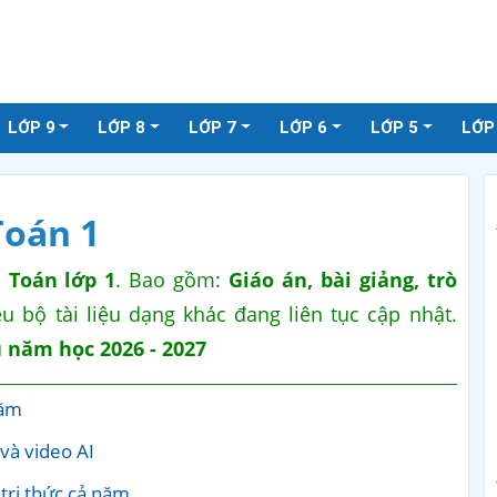
LỚP 9
LỚP 8
LỚP 7
LỚP 6
LỚP 5
LỚP
Toán 1
n
Toán lớp 1
. Bao gồm:
Giáo án, bài giảng, trò
ều bộ tài liệu dạng khác đang liên tục cập nhật.
u
năm học 2026 - 2027
năm
 và video AI
 tri thức cả năm