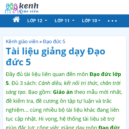
LỚP 12
LỚP 11
LỚP 10
Kênh giáo viên
»
Đạo đức 5
Tài liệu giảng dạy Đạo
đức 5
Đầy đủ tài liệu liên quan đến môn
Đạo đức lớp
5
. Đủ 3 sách:
Cánh diều, kết nối tri thức, chân trời
sáng tạo
. Bao gồm:
Giáo án
theo mẫu mới nhất,
đề kiểm tra, đề cương ôn tập tự luận và trắc
nghiệm... cùng nhiều bộ tài liệu khác đang liên
tục cập nhật. Hi vọng, hệ thống tài liệu sẽ trợ
giúp đắc lực công việc giảng dạy môn
Đạo đức