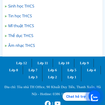
Sinh học THCS
Tin học THCS
Mĩ thuật THCS
Thể dục THCS
Âm nhạc THCS
Lớp 12
Lớp 11
Lớp 10
Lớp 9
Lớp 8
Lớp 7
Lớp 6
Lớp 5
Lớp 4
Lớp 3
Lớp 2
Lớp 1
Đia chỉ: Tòa nhà TH Office, 90 Khuất Duy Tiến, Thanh Xuân, Hà
Nội - Hotline:
0386 168 725
Chat hỗ trợ
|