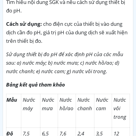
Tìm hiểu nội dung SGK và nêu cách sử dụng thiết bị
đo pH.
Cách sử dụng:
cho điện cực của thiết bị vào dung
dịch cần đo pH, giá trị pH của dung dịch sẽ xuất hiện
trên thiết bị đo.
Sử dụng thiết bị đo pH để xác định pH của các mẫu
sau: a) nước máy; b) nước mưa; c) nước hồ/ao
; d)
nước chanh; e) nước cam; g) nước vôi trong.
Bảng kết quả tham khảo
Mẫu
Nước
Nước
Nước
Nước
Nước
Nước
máy
mưa
hồ/ao
chanh
cam
vôi
trong
Độ
7,5
6,5
7,6
2,4
3,5
12