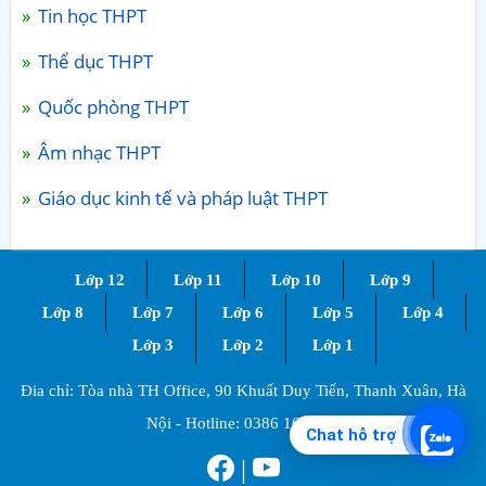
Tin học THPT
Thể dục THPT
Quốc phòng THPT
Âm nhạc THPT
Giáo dục kinh tế và pháp luật THPT
Lớp 12
Lớp 11
Lớp 10
Lớp 9
Lớp 8
Lớp 7
Lớp 6
Lớp 5
Lớp 4
Lớp 3
Lớp 2
Lớp 1
Đia chỉ: Tòa nhà TH Office, 90 Khuất Duy Tiến, Thanh Xuân, Hà
Nội - Hotline:
0386 168 725
Chat hỗ trợ
|