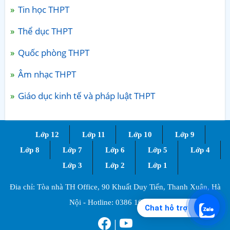
Tin học THPT
Thể dục THPT
Quốc phòng THPT
Âm nhạc THPT
Giáo dục kinh tế và pháp luật THPT
Lớp 12
Lớp 11
Lớp 10
Lớp 9
Lớp 8
Lớp 7
Lớp 6
Lớp 5
Lớp 4
Lớp 3
Lớp 2
Lớp 1
Đia chỉ: Tòa nhà TH Office, 90 Khuất Duy Tiến, Thanh Xuân, Hà
Nội - Hotline:
0386 168 725
Chat hỗ trợ
|