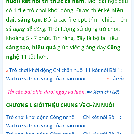
nuôi) kết nối tri thức cả năm
. Mỗi bài học đều
có 1 file trò chơi khởi động. Được thiết kế
hiện
đại, sáng tạo
. Đó là các file ppt, trình chiếu nên
sử dụng dễ dàng
. Thời lượng sử dụng trò chơi:
khoảng 5 - 7 phút. Tin rằng, đây là bộ tài liệu
sáng tạo, hiệu quả
giúp việc giảng dạy
Công
nghệ 11
tốt hơn.
Trò chơi khởi động CN chăn nuôi 11 kết nối Bài 1:
Vai trò và triển vọng của chăn nuôi
Tải về
Tải các bài phía dưới ngay và luôn.
=> Xem chi tiết
CHƯƠNG I. GIỚI THIỆU CHUNG VỀ CHĂN NUÔI
Trò chơi khởi động Công nghệ 11 CN kết nối Bài 1:
Vai trò và triển vọng của chăn nuôi
Trò chơi khởi động Công nghệ 11 CN kết nối Bài 2: