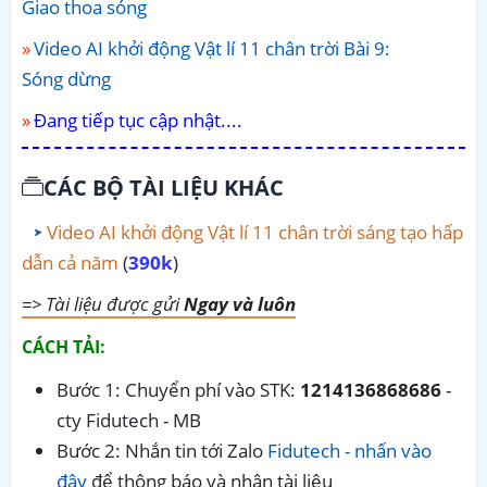
Giao thoa sóng
Video AI khởi động Vật lí 11 chân trời Bài 9:
Sóng dừng
Đang tiếp tục cập nhật....
CÁC BỘ TÀI LIỆU KHÁC
Video AI khởi động Vật lí 11 chân trời sáng tạo hấp
dẫn cả năm
(
390k
)
=> Tài liệu được gửi
Ngay và luôn
CÁCH TẢI:
Bước 1: Chuyển phí vào STK:
1214136868686
-
cty Fidutech - MB
Bước 2: Nhắn tin tới Zalo
Fidutech - nhấn vào
đây
để thông báo và nhận tài liệu