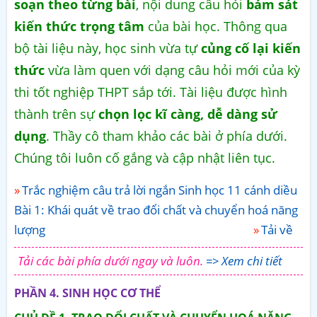
soạn theo từng bài
, nội dung câu hỏi
bám sát
kiến thức trọng tâm
của bài học. Thông qua
bộ tài liệu này, học sinh vừa tự
củng cố lại kiến
thức
vừa làm quen với dạng câu hỏi mới của kỳ
thi tốt nghiệp THPT sắp tới. Tài liệu được hình
thành trên sự
chọn lọc kĩ càng, dễ dàng sử
dụng
. Thầy cô tham khảo các bài ở phía dưới.
Chúng tôi luôn cố gắng và cập nhật liên tục.
Trắc nghiệm câu trả lời ngắn Sinh học 11 cánh diều
Bài 1: Khái quát về trao đổi chất và chuyển hoá năng
lượng
Tải về
Tải các bài phía dưới ngay và luôn.
=> Xem chi tiết
PHẦN 4. SINH HỌC CƠ THỂ