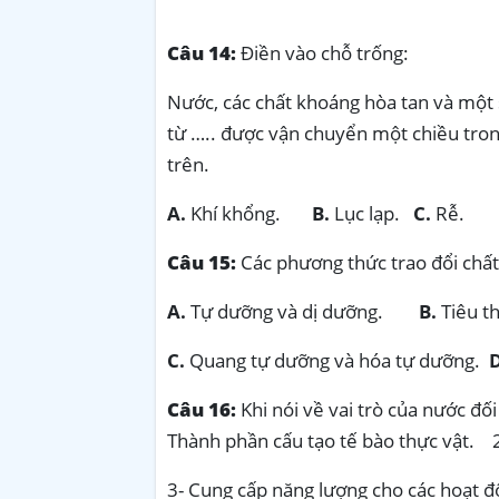
Câu 14:
Điền vào chỗ trống:
Nước, các chất khoáng hòa tan và một 
từ ….. được vận chuyển một chiều tron
trên.
A.
Khí khổng.
B.
Lục lạp.
C.
Rễ
Câu 15:
Các phương thức trao đổi chất
A.
Tự dưỡng và dị dưỡng.
B.
Tiêu th
C.
Quang tự dưỡng và hóa tự dưỡng.
Câu 16:
Khi nói về vai trò của nước đố
Thành phần cấu tạo tế bào thực vật. 2
3- Cung cấp năng lượng cho các hoạt đ