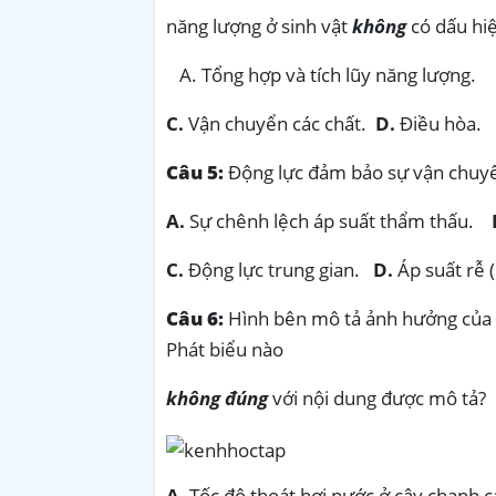
năng lượng ở sinh vật
không
có dấu hi
Tổng hợp và tích lũy năng lượn
C.
Vận chuyển các chất.
D.
Điều hòa.
Câu 5:
Động lực đảm bảo sự vận chuyển
A.
Sự chênh lệch áp suất thẩm thấu.
C.
Động lực trung gian.
D.
Áp suất rễ (
Câu 6:
Hình bên mô tả ảnh hưởng của m
Phát biểu nào
không đúng
với nội dung được mô tả?
A.
Tốc độ thoát hơi nước ở cây chanh 