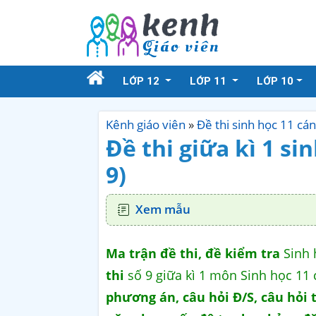
LỚP 12
LỚP 11
LỚP 10
Kênh giáo viên
»
Đề thi sinh học 11 cá
Đề thi giữa kì 1 si
9)
Xem mẫu
Ma trận đề thi, đề kiểm tra
Sinh 
thi
số 9 giữa kì 1 môn Sinh học 11
phương án, câu hỏi Đ/S, câu hỏi