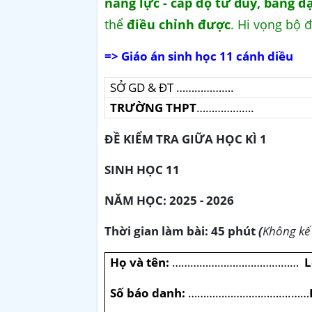
năng lực - cấp độ tư duy, bảng đặ
thể
điều chỉnh được
. Hi vọng bộ đ
=> Giáo án sinh học 11 cánh diều
SỞ GD & ĐT ……………….
TRƯỜNG THPT
……………….
ĐỀ KIỂM TRA GIỮA HỌC KÌ 1
SINH HỌC 11
NĂM HỌC: 2025 - 2026
Thời gian làm bài: 45 phút
(
Không kể 
Họ và tên:
……………………………………
L
Số báo danh:
…………………………….……