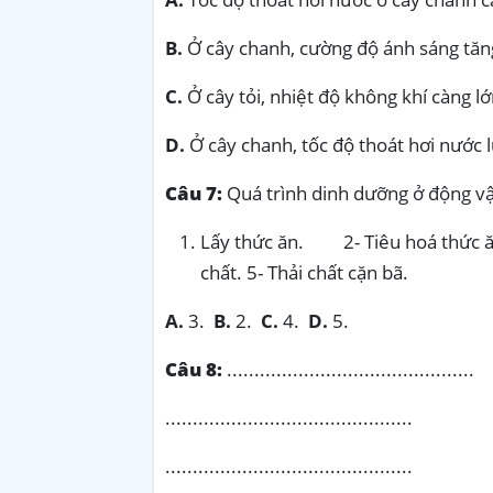
B.
Ở cây chanh, cường độ ánh sáng tăng
C.
Ở cây tỏi, nhiệt độ không khí càng lớ
D.
Ở cây chanh, tốc độ thoát hơi nước l
Câu 7:
Quá trình dinh dưỡng ở động v
Lấy thức ăn. 2- Tiêu hoá thức ă
chất. 5- Thải chất cặn bã.
A.
3.
B.
2.
C.
4.
D.
5.
Câu 8:
.............................................
.............................................
.............................................