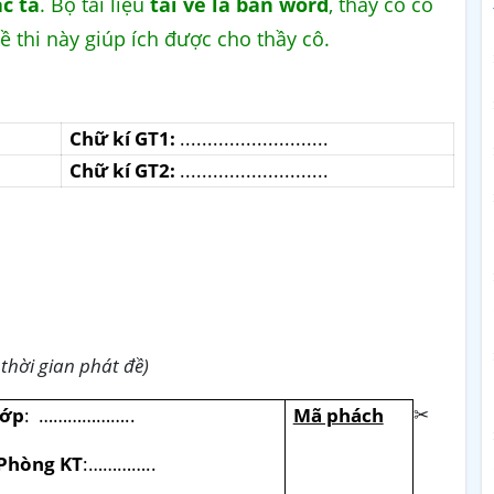
c tả
. Bộ tài liệu
tải về là bản word
, thầy cô có
ề thi này giúp ích được cho thầy cô.
Chữ kí GT1:
...........................
Chữ kí GT2:
...........................
thời gian phát đề)
✂
ớp
:
………………..
Mã phách
Phòng KT
:…………..