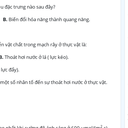
ệu đặc trưng nào sau đây?
g.
B.
Biến đổi hóa năng thành quang năng.
 vật chất trong mạch rây ở thực vật là:
B.
Thoát hơi nước ở lá ( lực kéo).
 lực đẩy).
ột số nhân tố đến sự thoát hơi nước ở thực vật.
2
cao nhất khi cường độ ánh sáng ở 600 µmol/(m
.s).