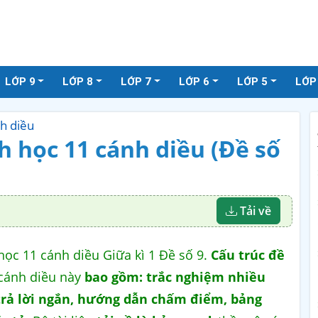
LỚP 9
LỚP 8
LỚP 7
LỚP 6
LỚP 5
LỚP
nh diều
nh học 11 cánh diều (Đề số
Tải về
học 11 cánh diều Giữa kì 1 Đề số 9.
Cấu trúc đề
 cánh diều này
bao gồm: trắc nghiệm nhiều
 trả lời ngắn, hướng dẫn chấm điểm, bảng