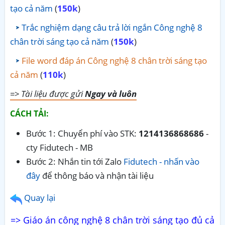
tạo cả năm
(
150k
)
Trắc nghiệm dạng câu trả lời ngắn Công nghệ 8
chân trời sáng tạo cả năm
(
150k
)
File word đáp án Công nghệ 8 chân trời sáng tạo
cả năm
(
110k
)
=> Tài liệu được gửi
Ngay và luôn
CÁCH TẢI:
Bước 1: Chuyển phí vào STK:
1214136868686
-
cty Fidutech - MB
Bước 2: Nhắn tin tới Zalo
Fidutech - nhấn vào
đây
để thông báo và nhận tài liệu
Quay lại
=> Giáo án công nghệ 8 chân trời sáng tạo đủ cả