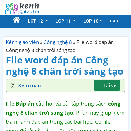
LỚP 12
LỚP 11
LỚP 10
Kênh giáo viên
»
Công nghệ 8
»
File word đáp án
Công nghệ 8 chân trời sáng tạo
File word đáp án Công
nghệ 8 chân trời sáng tạo
Xem mẫu
Tải về
File
Đáp án
câu hỏi và bài tập trong sách
công
nghệ 8 chân trời sáng tạo
. Phần này giúp kiểm
tra nhanh đáp án trong các bài học. Có file
word để tải về, rất thuận tiện trong việc dạy và