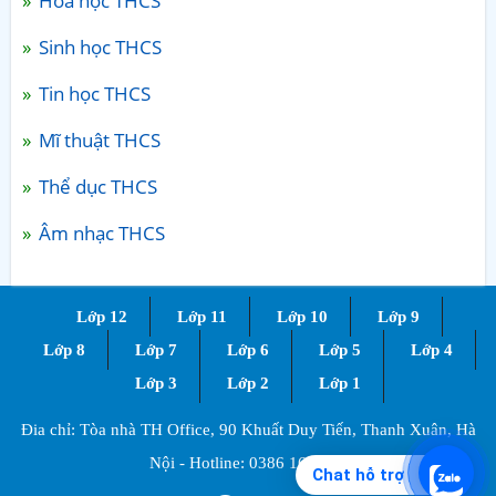
Hóa học THCS
Sinh học THCS
Tin học THCS
Mĩ thuật THCS
Thể dục THCS
Âm nhạc THCS
Lớp 12
Lớp 11
Lớp 10
Lớp 9
Lớp 8
Lớp 7
Lớp 6
Lớp 5
Lớp 4
Lớp 3
Lớp 2
Lớp 1
Đia chỉ: Tòa nhà TH Office, 90 Khuất Duy Tiến, Thanh Xuân, Hà
Nội - Hotline:
0386 168 725
Chat hỗ trợ