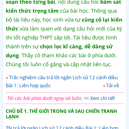
soạn theo từng bài
, nội dung câu hỏi
bám sát
kiến thức trọng tâm
của bài học. Thông qua
bộ tài liệu này, học sinh vừa tự
củng cố lại kiến
thức
vừa làm quen với dạng câu hỏi mới của kỳ
thi tốt nghiệp THPT sắp tới. Tài liệu được hình
thành trên sự
chọn lọc kĩ càng, dễ dàng sử
dụng
. Thầy cô tham khảo các bài ở phía dưới.
Chúng tôi luôn cố gắng và cập nhật liên tục.
Trắc nghiệm câu trả lời ngắn Lịch sử 12 cánh diều
Bài 1: Liên hợp quốc
Tải về
Tải các bài phía dưới ngay và luôn.
=> Xem chi tiết
CHỦ ĐỀ 1. THẾ GIỚI TRONG VÀ SAU CHIẾN TRANH
LẠNH
TN trả lời ngắn Lịch sử 12 cánh diều Bài 1: Liên hợp