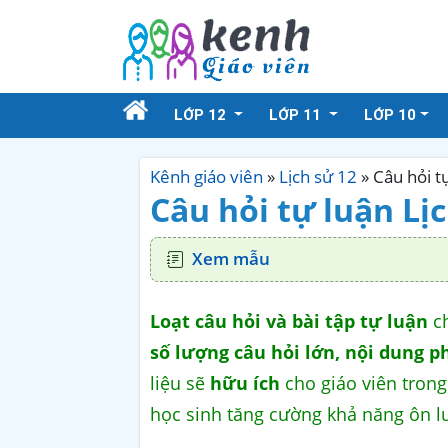
LỚP 12
LỚP 11
LỚP 10
Kênh giáo viên
»
Lịch sử 12
»
Câu hỏi t
Câu hỏi tự luận Lị
Xem mẫu
Loạt câu hỏi và bài tập tự luận
ch
số lượng câu hỏi lớn, nội dung p
liệu sẽ
hữu ích
cho giáo viên trong 
học sinh tăng cường khả năng ôn l