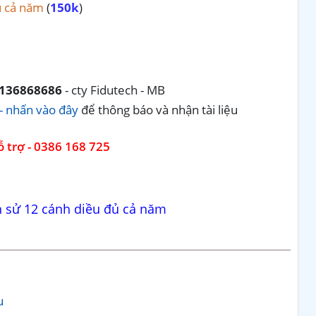
u cả năm
(
150k
)
136868686
- cty Fidutech - MB
- nhấn vào đây
để thông báo và nhận tài liệu
 trợ - 0386 168 725
h sử 12 cánh diều đủ cả năm
u