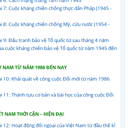
 Bài 6: Cách mạng tháng Tám năm 1945
ài 7: Cuộc kháng chiến chống thực dân Pháp (1945 -
ài 8: Cuộc kháng chiến chống Mỹ, cứu nước (1954 -
ài 9: Đấu tranh bảo vệ Tổ quốc từ sau tháng 4 năm
của cuộc kháng chiến bảo vệ Tổ quốc từ năm 1945 đến
ỆT NAM TỪ NĂM 1986 ĐẾN NAY
ài 10: Khái quát về công cuộc Đổi mới từ năm 1986
ài 11: Thành tựu cơ bản và bài học của công cuộc Đổi
ỆT NAM THỜI CẬN – HIỆN ĐẠI
ài 12: Hoạt động đối ngoại của Việt Nam từ đầu thế kỉ