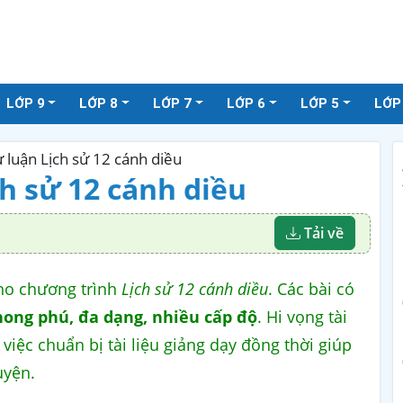
LỚP 9
LỚP 8
LỚP 7
LỚP 6
LỚP 5
LỚP
ự luận Lịch sử 12 cánh diều
ch sử 12 cánh diều
Tải về
o chương trình
Lịch sử 12 cánh diều
. Các bài có
hong phú, đa dạng, nhiều cấp độ
. Hi vọng tài
việc chuẩn bị tài liệu giảng dạy đồng thời giúp
uyện.