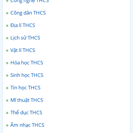
Công nghệ THCS
Công dân THCS
Địa lí THCS
Lịch sử THCS
Vật lí THCS
Hóa học THCS
Sinh học THCS
Tin học THCS
Mĩ thuật THCS
Thể dục THCS
Âm nhạc THCS