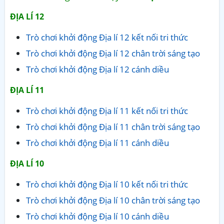
ĐỊA LÍ 12
Trò chơi khởi động Địa lí 12 kết nối tri thức
Trò chơi khởi động Địa lí 12 chân trời sáng tạo
Trò chơi khởi động Địa lí 12 cánh diều
ĐỊA LÍ 11
Trò chơi khởi động Địa lí 11 kết nối tri thức
Trò chơi khởi động Địa lí 11 chân trời sáng tạo
Trò chơi khởi động Địa lí 11 cánh diều
ĐỊA LÍ 10
Trò chơi khởi động Địa lí 10 kết nối tri thức
Trò chơi khởi động Địa lí 10 chân trời sáng tạo
Trò chơi khởi động Địa lí 10 cánh diều