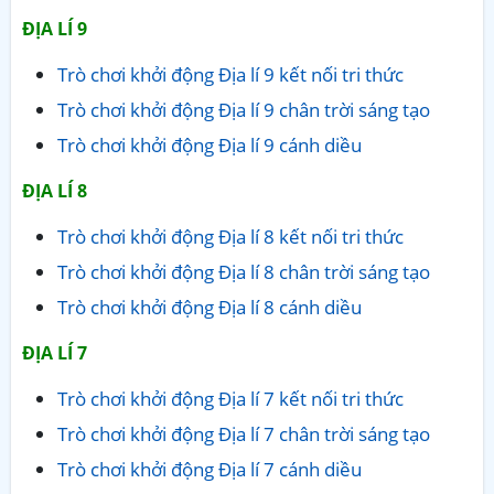
ĐỊA LÍ 9
Trò chơi khởi động Địa lí 9 kết nối tri thức
Trò chơi khởi động Địa lí 9 chân trời sáng tạo
Trò chơi khởi động Địa lí 9 cánh diều
ĐỊA LÍ 8
Trò chơi khởi động Địa lí 8 kết nối tri thức
Trò chơi khởi động Địa lí 8 chân trời sáng tạo
Trò chơi khởi động Địa lí 8 cánh diều
ĐỊA LÍ 7
Trò chơi khởi động Địa lí 7 kết nối tri thức
Trò chơi khởi động Địa lí 7 chân trời sáng tạo
Trò chơi khởi động Địa lí 7 cánh diều