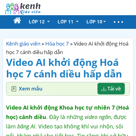
LỚP 12
LỚP 11
LỚP 10
Kênh giáo viên
»
Hóa học 7
»
Video AI khởi động Hoá
học 7 cánh diều hấp dẫn
Video AI khởi động Hoá
học 7 cánh diều hấp dẫn
Xem mẫu
Tải về
Video AI khởi động Khoa học tự nhiên 7 (Hoá
học) cánh diều
. Đây là những
video ngắn
, được
làm
bằng AI
. Video tạo không khí vui nhộn, sôi
nổi, khám phá cho tiết học. Tin rằng: khi sở hữu