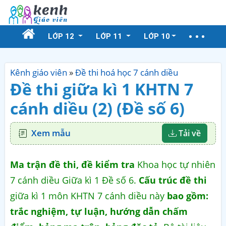
LỚP 12
LỚP 11
LỚP 10
Kênh giáo viên
»
Đề thi hoá học 7 cánh diều
Đề thi giữa kì 1 KHTN 7
cánh diều (2) (Đề số 6)
Xem mẫu
Tải về
Ma trận đề thi, đề kiểm tra
Khoa học tự nhiên
7 cánh diều Giữa kì 1 Đề số 6.
Cấu trúc đề thi
giữa kì 1 môn KHTN 7 cánh diều này
bao gồm:
trắc nghiệm, tự luận, hướng dẫn chấm