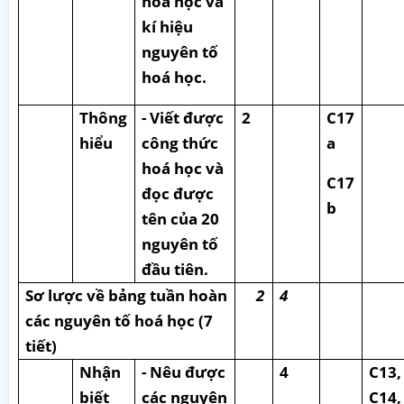
hoá học và
kí hiệu
nguyên tố
hoá học.
Thông
- Viết được
2
C17
hiểu
công thức
a
hoá học và
C17
đọc được
b
tên của 20
nguyên tố
đầu tiên.
Sơ lược về bảng tuần hoàn
2
4
các nguyên tố hoá học (7
tiết)
Nhận
- Nêu được
4
C13,
biết
các nguyên
C14,