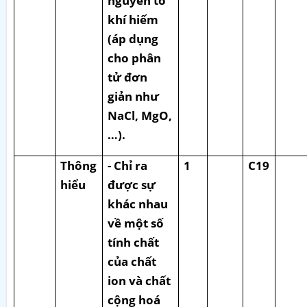
nguyên tố
khí hiếm
(áp dụng
cho phân
tử đơn
giản như
NaCl, MgO,
…).
Thông
- Chỉ ra
1
C19
hiểu
được sự
khác nhau
về một số
tính chất
của chất
ion và chất
cộng hoá