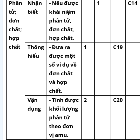
Phân
Nhận
- Nêu được
1
C14
tử;
biết
khái niệm
đơn
phân tử,
chất;
đơn chất,
hợp
hợp chất.
chất
Thông
- Đưa ra
1
C19
hiểu
được một
số ví dụ về
đơn chất
và hợp
chất.
Vận
- Tính được
2
C20
dụng
khối lượng
phân tử
theo đơn
vị amu.