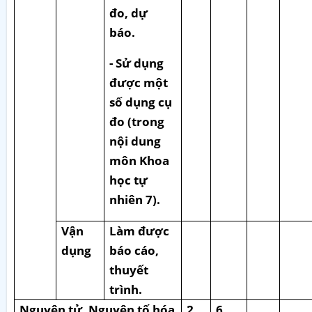
đo, dự
báo.
- Sử dụng
được một
số dụng cụ
đo (trong
nội dung
môn Khoa
học tự
nhiên 7).
Vận
Làm được
dụng
báo cáo,
thuyết
trình.
Nguyên tử. Nguyên tố hóa
2
6