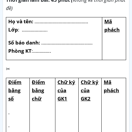
đề)
Họ và tên:
……………………………………
Mã
Lớp
:
………………..
phách
Số báo danh:
…………………………….……
Phòng KT
:…………..
✂
Điểm
Điểm
Chữ ký
Chữ ký
Mã
bằng
bằng
của
của
phách
số
chữ
GK1
GK2