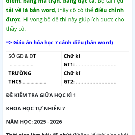
điểm, bảng ma trận, bảng đặc tả
. Bộ tài liệu
tải về là bản word
, thầy cô có thể
điều chỉnh
được
. Hi vọng bộ đề thi này giúp ích được cho
thầy cô.
=> Giáo án hóa học 7 cánh diều (bản word)
SỞ GD & ĐT
Chữ kí
……………….
GT1:
...........................
TRƯỜNG
Chữ kí
THCS
……………….
GT2:
...........................
ĐỀ KIỂM TRA GIỮA HỌC KÌ 1
KHOA HỌC TỰ NHIÊN 7
NĂM HỌC: 2025 - 2026
Thời gian làm bài: 45 phút
(
Không kể thời gian phát