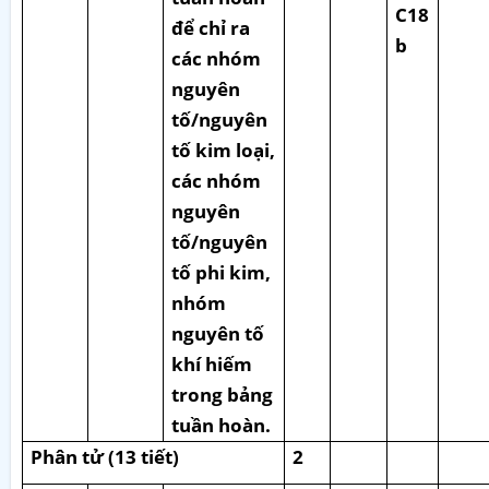
C18
để chỉ ra
b
các nhóm
nguyên
tố/nguyên
tố kim loại,
các nhóm
nguyên
tố/nguyên
tố phi kim,
nhóm
nguyên tố
khí hiếm
trong bảng
tuần hoàn.
Phân tử (13 tiết)
2