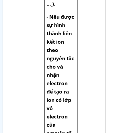
…
).
.
- Nêu được
sự hình
thành liên
kết ion
theo
nguyên tắc
cho và
nhận
electron
để tạo ra
ion có lớp
vỏ
electron
của