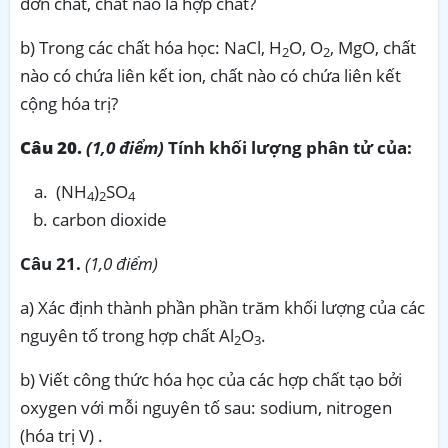
đơn chất, chất nào là hợp chất?
b) Trong các chất hóa học: NaCl, H
O, O
, MgO, chất
2
2
nào có chứa liên kết ion, chất nào có chứa liên kết
cộng hóa trị?
Câu 20.
(1,0 điểm)
Tính khối lượng phân tử của:
(NH
)
SO
4
2
4
carbon dioxide
Câu 21.
(1,0 điểm)
a) Xác định thành phần phần trăm khối lượng của các
nguyên tố trong hợp chất Al
O
.
2
3
b) Viết công thức hóa học của các hợp chất tạo bởi
oxygen với mỗi nguyên tố sau: sodium, nitrogen
(hóa trị V) .