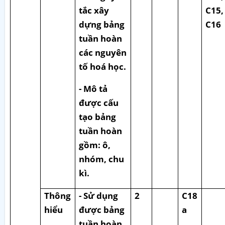
tắc xây
C15,
dựng bảng
C16
tuần hoàn
các nguyên
tố hoá học.
- Mô tả
được cấu
tạo bảng
tuần hoàn
gồm: ô,
nhóm, chu
kì.
Thông
- Sử dụng
2
C18
hiểu
được bảng
a
tuần hoàn