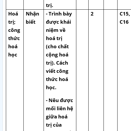
trị.
Hoá
Nhận
- Trình bày
2
C15,
trị;
biết
được khái
C16
công
niệm về
thức
hoá trị
hoá
(cho chất
học
cộng hoá
trị). Cách
viết công
thức hoá
học.
- Nêu được
mối liên hệ
giữa hoá
trị của