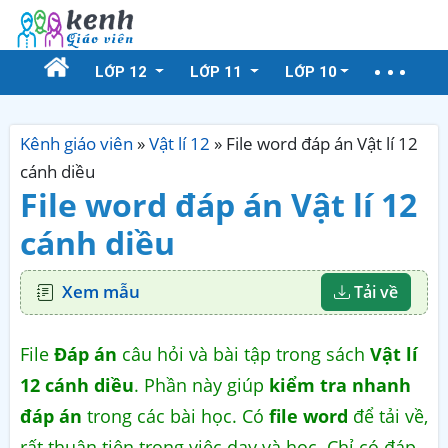
LỚP 12
LỚP 11
LỚP 10
Kênh giáo viên
»
Vật lí 12
»
File word đáp án Vật lí 12
cánh diều
File word đáp án Vật lí 12
cánh diều
Xem mẫu
Tải về
File
Đáp án
câu hỏi và bài tập trong sách
Vật lí
12 cánh diều
. Phần này giúp
kiểm tra nhanh
đáp án
trong các bài học. Có
file word
để tải về,
rất thuận tiện trong việc dạy và học. Chỉ có đáp