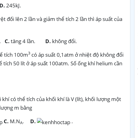
D.
245kJ.
t đối lên 2 lần và giảm thể tích 2 lần thì áp suất của
.
C.
tăng 4 lần.
D.
không đổi.
3
ể tích 100m
có áp suất 0,1atm ở nhiệt độ không đổi
 tích 50 lít ở áp suất 100atm. Số ống khí helium cần
hí có thể tích của khối khí là V (lít), khối lượng một
 lượng m bằng
C.
M.N
.
D.
.
A