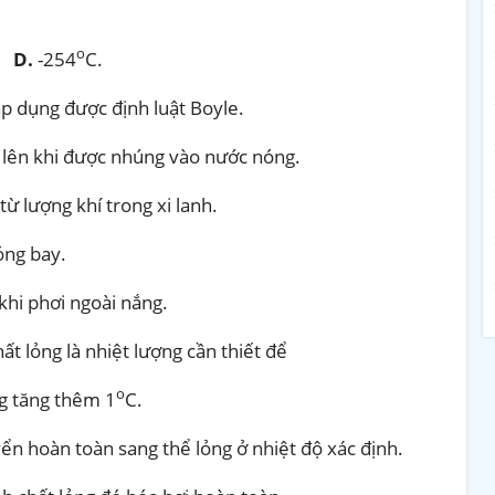
o
D.
-254
C.
áp dụng được định luật Boyle.
 lên khi được nhúng vào nước nóng.
từ lượng khí trong xi lanh.
óng bay.
khi phơi ngoài nắng.
ất lỏng là nhiệt lượng cần thiết để
o
ng tăng thêm 1
C.
ển hoàn toàn sang thể lỏng ở nhiệt độ xác định.