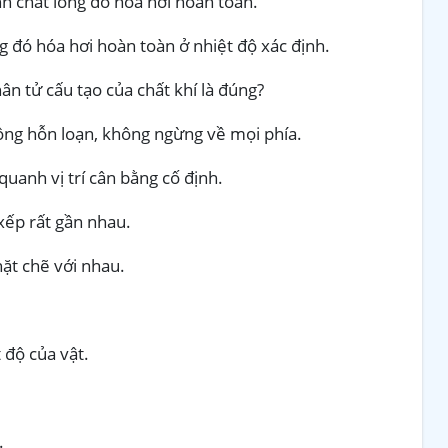
h chất lỏng đó hóa hơi hoàn toàn.
g đó hóa hơi hoàn toàn ở nhiệt độ xác định.
ân tử cấu tạo của chất khí là đúng?
ộng hỗn loạn, không ngừng về mọi phía.
uanh vị trí cân bằng cố định.
xếp rất gần nhau.
hặt chẽ với nhau.
 độ của vật.
.