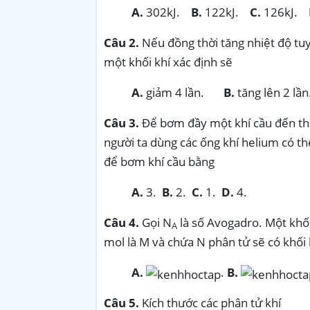
A.
302kJ.
B.
122kJ.
C.
126kJ.
Câu 2.
Nếu đồng thời tăng nhiệt độ tuyệ
một khối khí xác định sẽ
A.
giảm 4 lần.
B.
tăng lên 2 lần
Câu 3.
Để bơm đầy một khí cầu đến th
người ta dùng các ống khí helium có thể
để bơm khí cầu bằng
A.
3.
B.
2.
C.
1.
D.
4.
Câu 4.
Gọi N
là số Avogadro. Một khối k
A
mol là M và chứa N phân tử sẽ có khối
A.
.
B.
Câu 5.
Kích thước các phân tử khí