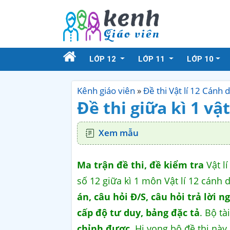
LỚP 12
LỚP 11
LỚP 10
Kênh giáo viên
»
Đề thi Vật lí 12 Cánh 
Đề thi giữa kì 1 vật
Xem mẫu
Ma trận đề thi, đề kiểm tra
Vật lí
số 12 giữa kì 1 môn Vật lí 12 cánh 
án, câu hỏi Đ/S, câu hỏi trả lời
cấp độ tư duy, bảng đặc tả
. Bộ tà
chỉnh được
. Hi vọng bộ đề thi này