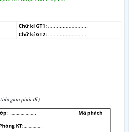
Chữ kí GT1:
...........................
Chữ kí GT2:
...........................
thời gian phát đề)
ớp
:
………………..
Mã phách
Phòng KT
:…………..