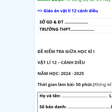
=> Giáo án vật lí 12 cánh diều
SỞ GD & ĐT ……………….
TRƯỜNG THPT……………….
ĐỀ KIỂM TRA GIỮA HỌC KÌ I
VẬT LÍ 12 – CÁNH DIỀU
NĂM HỌC: 2024 - 2025
Thời gian làm bài: 50 phút
(
Không kể 
Họ và tên:
……………………………………
L
Số báo danh:
…………………………….……