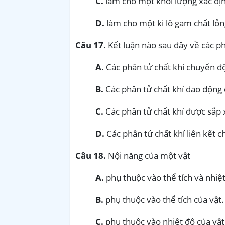
C.
làm cho một khối lượng xác địn
D.
làm cho một ki lô gam chất lỏn
Câu 17.
Kết luận nào sau đây về các ph
A.
Các phân tử chất khí chuyển đ
B.
Các phân tử chất khí dao động q
C.
Các phân tử chất khí được sắp 
D.
Các phân tử chất khí liên kết c
Câu 18.
Nội năng của một vật
A.
phụ thuộc vào thể tích và nhiệt
B.
phụ thuộc vào thể tích của vật.
C.
phụ thuộc vào nhiệt độ của vật