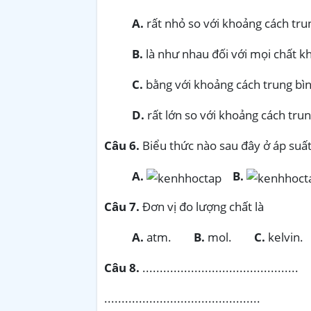
A.
rất nhỏ so với khoảng cách tru
B.
là như nhau đối với mọi chất kh
C.
bằng với khoảng cách trung bì
D.
rất lớn so với khoảng cách tru
Câu 6.
Biểu thức nào sau đây ở áp suất
A.
B.
Câu 7.
Đơn vị đo lượng chất là
A.
atm.
B.
mol.
C.
kelvin.
Câu 8.
.............................................
.............................................