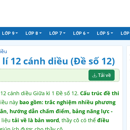
LỚP 9
LỚP 8
LỚP 7
LỚP 6
LỚP 5
LỚP
diều
 lí 12 cánh diều (Đề số 12)
Tải về
 12 cánh diều Giữa kì 1 Đề số 12.
Cấu trúc đề thi
diều này
bao gồm: trắc nghiệm nhiều phương
 ngắn, hướng dẫn chấm điểm, bảng năng lực -
i liệu
tải về là bản word
, thầy cô có thể
điều
 giúp ích được cho thầy cô.