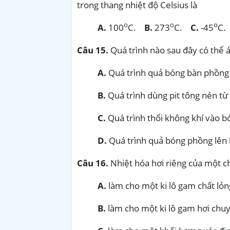
trong thang nhiệt độ Celsius là
o
o
o
A.
100
C.
B.
273
C.
C.
-45
C.
Câu 15.
Quá trình nào sau đây có thể 
A.
Quá trình quả bóng bàn phồng
B.
Quá trình dùng pit tông nén từ 
C.
Quá trình thổi không khí vào b
D.
Quá trình quả bóng phồng lên 
Câu 16.
Nhiệt hóa hơi riêng của một ch
A.
làm cho một ki lô gam chất lỏ
B.
làm cho một ki lô gam hơi chuy