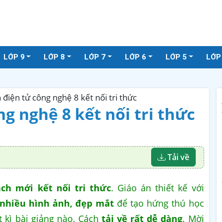
LỚP 9
LỚP 8
LỚP 7
LỚP 6
LỚP 5
LỚP
 điện tử công nghệ 8 kết nối tri thức
g nghệ 8 kết nối tri thức
Tải về
ách mới kết nối tri thức
. Giáo án thiết kế với
 nhiều hình ảnh, đẹp mắt
để tạo hứng thú học
t kì bài giảng nào. Cách
tải về rất dễ dàng
. Mời