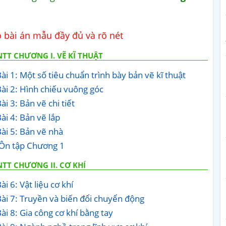
 bài án mẫu đầy đủ và rõ nét
TT CHƯƠNG I. VẼ KĨ THUẬT
ài 1: Một số tiêu chuẩn trình bày bản vẽ kĩ thuật
Bài 2: Hình chiếu vuông góc
i 3: Bản vẽ chi tiết
ài 4: Bản vẽ lắp
Bài 5: Bản vẽ nhà
 Ôn tập Chương 1
TT CHƯƠNG II. CƠ KHÍ
i 6: Vật liệu cơ khí
Bài 7: Truyền và biến đổi chuyển động
ài 8: Gia công cơ khí bằng tay