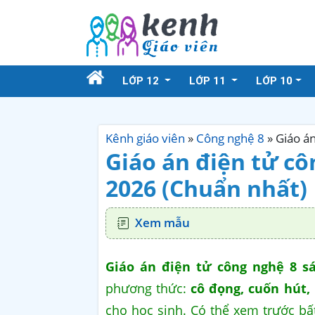
LỚP 12
LỚP 11
LỚP 10
Kênh giáo viên
»
Công nghệ 8
»
Giáo án
Giáo án điện tử côn
2026 (Chuẩn nhất)
Xem mẫu
Giáo án điện tử công nghệ 8
s
phương thức:
cô đọng, cuốn hút,
cho học sinh. Có thể xem trước bấ