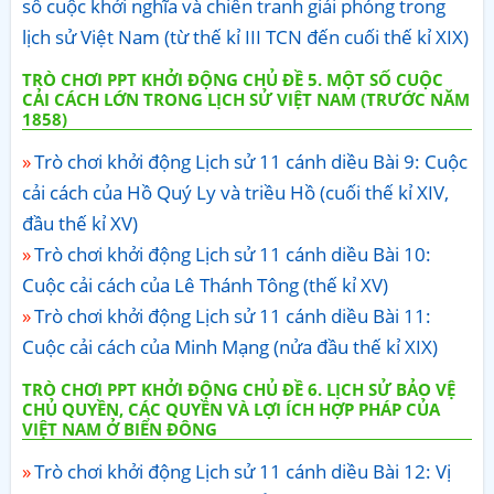
số cuộc khởi nghĩa và chiến tranh giải phóng trong
lịch sử Việt Nam (từ thế kỉ III TCN đến cuối thế kỉ XIX)
TRÒ CHƠI PPT KHỞI ĐỘNG CHỦ ĐỀ 5. MỘT SỐ CUỘC
CẢI CÁCH LỚN TRONG LỊCH SỬ VIỆT NAM (TRƯỚC NĂM
1858)
Trò chơi khởi động Lịch sử 11 cánh diều Bài 9: Cuộc
cải cách của Hồ Quý Ly và triều Hồ (cuối thế kỉ XIV,
đầu thế kỉ XV)
Trò chơi khởi động Lịch sử 11 cánh diều Bài 10:
Cuộc cải cách của Lê Thánh Tông (thế kỉ XV)
Trò chơi khởi động Lịch sử 11 cánh diều Bài 11:
Cuộc cải cách của Minh Mạng (nửa đầu thế kỉ XIX)
TRÒ CHƠI PPT KHỞI ĐỘNG CHỦ ĐỀ 6. LỊCH SỬ BẢO VỆ
CHỦ QUYỀN, CÁC QUYỀN VÀ LỢI ÍCH HỢP PHÁP CỦA
VIỆT NAM Ở BIỂN ĐÔNG
Trò chơi khởi động Lịch sử 11 cánh diều Bài 12: Vị