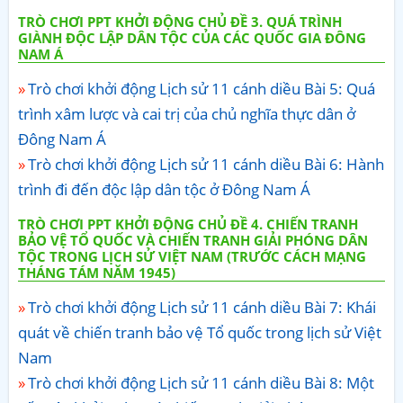
TRÒ CHƠI PPT KHỞI ĐỘNG CHỦ ĐỀ 3. QUÁ TRÌNH
GIÀNH ĐỘC LẬP DÂN TỘC CỦA CÁC QUỐC GIA ĐÔNG
NAM Á
Trò chơi khởi động Lịch sử 11 cánh diều Bài 5: Quá
trình xâm lược và cai trị của chủ nghĩa thực dân ở
Đông Nam Á
Trò chơi khởi động Lịch sử 11 cánh diều Bài 6: Hành
trình đi đến độc lập dân tộc ở Đông Nam Á
TRÒ CHƠI PPT KHỞI ĐỘNG CHỦ ĐỀ 4. CHIẾN TRANH
BẢO VỆ TỔ QUỐC VÀ CHIẾN TRANH GIẢI PHÓNG DÂN
TỘC TRONG LỊCH SỬ VIỆT NAM (TRƯỚC CÁCH MẠNG
THÁNG TÁM NĂM 1945)
Trò chơi khởi động Lịch sử 11 cánh diều Bài 7: Khái
quát về chiến tranh bảo vệ Tổ quốc trong lịch sử Việt
Nam
Trò chơi khởi động Lịch sử 11 cánh diều Bài 8: Một