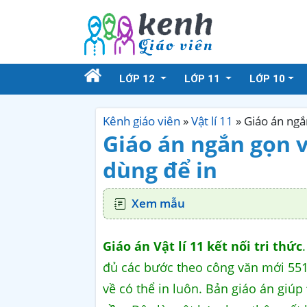
LỚP 12
LỚP 11
LỚP 10
Kênh giáo viên
»
Vật lí 11
»
Giáo án ngắn
Giáo án ngắn gọn vậ
dùng để in
Xem mẫu
Giáo án Vật lí 11 kết nối tri thức
đủ các bước theo công văn mới 5512
về có thể in luôn. Bản giáo án giúp