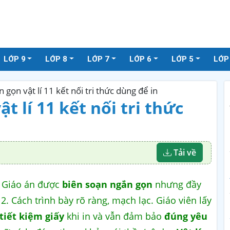
LỚP 9
LỚP 8
LỚP 7
LỚP 6
LỚP 5
LỚP
 gọn vật lí 11 kết nối tri thức dùng để in
t lí 11 kết nối tri thức
Tải về
. Giáo án được
biên soạn ngắn gọn
nhưng đầy
. Cách trình bày rõ ràng, mạch lạc. Giáo viên lấy
tiết kiệm giấy
khi in và vẫn đảm bảo
đúng yêu