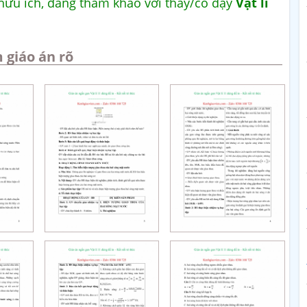
 hữu ích, đáng tham khảo với thầy/cô dạy
Vật lí
 giáo án rõ