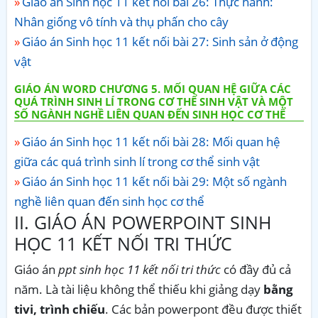
Giáo án Sinh học 11 kết nối bài 26: Thực hành:
Nhân giống vô tính và thụ phấn cho cây
Giáo án Sinh học 11 kết nối bài 27: Sinh sản ở động
vật
GIÁO ÁN WORD CHƯƠNG 5. MỐI QUAN HỆ GIỮA CÁC
QUÁ TRÌNH SINH LÍ TRONG CƠ THỂ SINH VẬT VÀ MỘT
SỐ NGÀNH NGHỀ LIÊN QUAN ĐẾN SINH HỌC CƠ THỂ
Giáo án Sinh học 11 kết nối bài 28: Mối quan hệ
giữa các quá trình sinh lí trong cơ thể sinh vật
Giáo án Sinh học 11 kết nối bài 29: Một số ngành
nghề liên quan đến sinh học cơ thể
II. GIÁO ÁN POWERPOINT SINH
HỌC 11 KẾT NỐI TRI THỨC
Giáo án
ppt sinh học 11 kết nối tri thức
có đầy đủ cả
năm. Là tài liệu không thể thiếu khi giảng dạy
bằng
tivi, trình chiếu
. Các bản powerpont đều được thiết