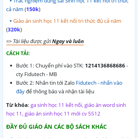
Trắc nghiệm đúng sai Sinh học 11 kết nối tri thức
cả năm
(
150k
)
Giáo án sinh học 11 kết nối tri thức đủ cả năm
(
320k
)
=> Tài liệu được gửi
Ngay và luôn
CÁCH TẢI:
Bước 1: Chuyển phí vào STK:
1214136868686
-
cty Fidutech - MB
Bước 2: Nhắn tin tới Zalo
Fidutech - nhấn vào
đây
để thông báo và nhận tài liệu
Từ khóa
:
ga sinh học 11 kết nối, giáo án word sinh
học 11, giáo án sinh học 11 mới cv 5512
ĐẦY ĐỦ GIÁO ÁN CÁC BỘ SÁCH KHÁC