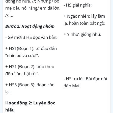
đồng hỗ nữa. //; Nhưng / bố
- HS giải nghĩa:
mẹ đều nói rằng/ em đã lớn.
//;...
+ Ngạc nhiên: lấy làm
lạ, hoàn toàn bất ngờ.
Bước 2: Hoạt động nhóm
+ Y như: giống như.
- GV mời 3 HS đọc văn bản:
+ HS1(Đoạn 1): từ đầu đến
“nhìn bé và cười”.
+ HS1 (Đoạn 2): tiếp theo
đến “lớn thật rồi”.
- HS trả lời: Bài đọc nói
+ HS3 (Đoạn 3): đoạn còn
đến Mai.
lại.
Hoạt động 2: Luyện đọc
hiểu