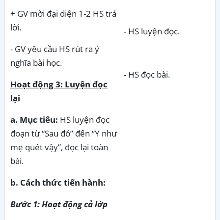
+ GV mời đại diện 1-2 HS trả
lời.
- HS luyện đọc.
- GV yêu cầu HS rút ra ý
nghĩa bài học.
- HS đọc bài.
Hoạt động 3: Luyện đọc
lại
a. Mục tiêu:
HS luyện đọc
đoạn từ “Sau đó” đến “Y như
mẹ quét vậy”, đọc lại toàn
bài.
b. Cách thức tiến hành:
Bước 1: Hoạt động cả lớp