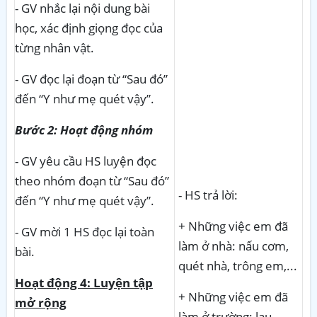
- GV nhắc lại nội dung bài
học, xác định giọng đọc của
từng nhân vật.
- GV đọc lại đoạn từ “Sau đó”
đến “Y như mẹ quét vậy”.
Bước 2: Hoạt động nhóm
- GV yêu cầu HS luyện đọc
theo nhóm đoạn từ “Sau đó”
- HS trả lời:
đến “Y như mẹ quét vậy”.
+ Những việc em đã
- GV mời 1 HS đọc lại toàn
làm ở nhà: nấu cơm,
bài.
quét nhà, trông em,...
Hoạt động 4: Luyện tập
+ Những việc em đã
mở rộng
làm ở trường: lau