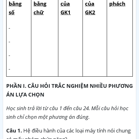
bằng
bằng
của
của
phách
số
chữ
GK1
GK2
PHẦN I. CÂU HỎI TRẮC NGHIỆM NHIỀU PHƯƠNG
ÁN LỰA CHỌN
Học sinh trả lời từ câu 1 đến câu 24. Mỗi câu hỏi học
sinh chỉ chọn một phương án đúng.
Câu 1.
Hệ điều hành của các loại máy tính nói chung