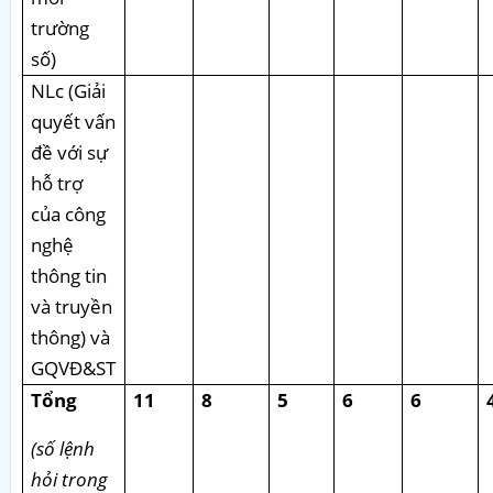
trường
số)
NLc (Giải
quyết vấn
đề với sự
hỗ trợ
của công
nghệ
thông tin
và truyền
thông) và
GQVĐ&ST
Tổng
11
8
5
6
6
(số lệnh
hỏi trong