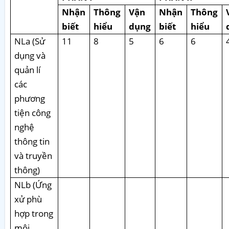
Nhận
Thông
Vận
Nhận
Thông
biết
hiểu
dụng
biết
hiểu
NLa (Sử
11
8
5
6
6
dụng và
quản lí
các
phương
tiện công
nghệ
thông tin
và truyền
thông)
NLb (Ứng
xử phù
hợp trong
môi