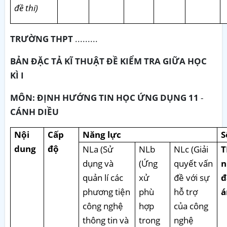
đề thi)
TRƯỜNG THPT
.........
BẢN ĐẶC TẢ KĨ THUẬT ĐỀ KIỂM TRA GIỮA HỌC
KÌ I
MÔN: ĐỊNH HƯỚNG TIN HỌC ỨNG DỤNG 11
-
CÁNH DIỀU
Nội
Cấp
Năng lực
S
dung
độ
NLa (Sử
NLb
NLc (Giải
dụng và
(Ứng
quyết vấn
n
quản lí các
xử
đề với sự
đ
phương tiện
phù
hỗ trợ
á
công nghệ
hợp
của công
thông tin và
trong
nghệ