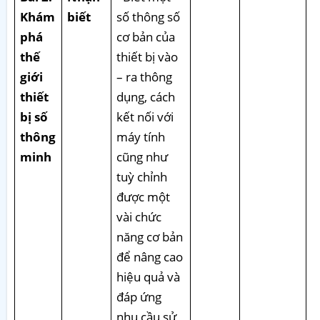
Khám
biết
số thông số
phá
cơ bản của
thế
thiết bị vào
giới
– ra thông
thiết
dụng, cách
bị số
kết nối với
thông
máy tính
minh
cũng như
tuỳ chỉnh
được một
vài chức
năng cơ bản
để nâng cao
hiệu quả và
đáp ứng
nhu cầu sử