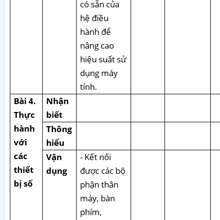
có sẵn của
hệ điều
hành để
nâng cao
hiệu suất sử
dụng máy
tính.
Bài 4.
Nhận
Thực
biết
hành
Thông
với
hiểu
các
Vận
- Kết nối
thiết
dụng
được các bộ
bị số
phận thân
máy, bàn
phím,