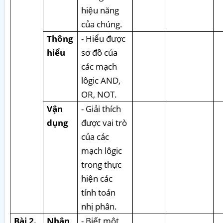
hiệu năng
của chúng.
Thông
- Hiểu được
hiểu
sơ đồ của
các mạch
lôgic AND,
OR, NOT.
Vận
- Giải thích
dụng
được vai trò
của các
mạch lôgic
trong thực
hiện các
tính toán
nhị phân.
Bài 2.
Nhận
- Biết một