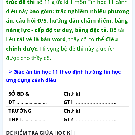
trúc đề thi
số 11 giữa kì 1 môn Tin học 11 cánh
diều này
bao gồm: trắc nghiệm nhiều phương
án, câu hỏi Đ/S, hướng dẫn chấm điểm, bảng
năng lực - cấp độ tư duy, bảng đặc tả
. Bộ tài
liệu
tải về là bản word
, thầy cô có thể
điều
chỉnh được
. Hi vọng bộ đề thi này giúp ích
được cho thầy cô.
=> Giáo án tin học 11 theo định hướng tin học
ứng dụng cánh diều
SỞ GD &
Chữ kí
ĐT
…………………..
GT1:
...........................
TRƯỜNG
Chữ kí
THPT
……………….
GT2:
...........................
ĐỀ KIỂM TRA GIỮA HỌC KÌ I