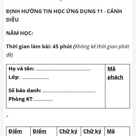
ĐỊNH HƯỚNG TIN HỌC ỨNG DỤNG 11
-
CÁNH
DIỀU
NĂM HỌC:
Thời gian làm bài: 45 phút
(
Không kể thời gian phát
đề)
Họ và tên:
……………………………………
Mã
Lớp
:
………………..
phách
Số báo danh:
…………………………….……
Phòng KT
:…………..
"
Điểm
Điểm
Chữ ký
Chữ ký
Mã