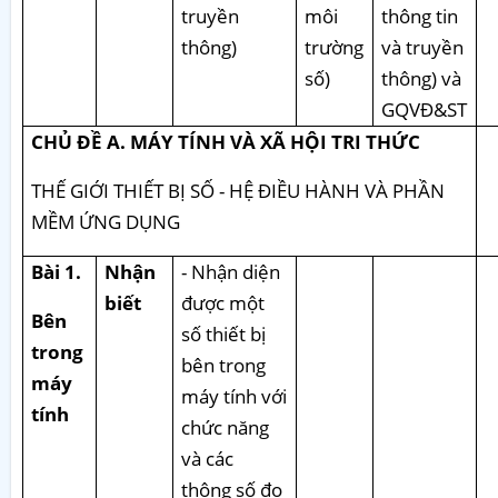
truyền
môi
thông tin
thông)
trường
và truyền
số)
thông) và
GQVĐ&ST
CHỦ ĐỀ A. MÁY TÍNH VÀ XÃ HỘI TRI THỨC
THẾ GIỚI THIẾT BỊ SỐ - HỆ ĐIỀU HÀNH VÀ PHẦN
MỀM ỨNG DỤNG
Bài 1.
Nhận
- Nhận diện
biết
được một
Bên
số thiết bị
trong
bên trong
máy
máy tính với
tính
chức năng
và các
thông số đo