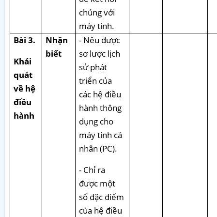
chúng với
máy tính.
Bài 3.
Nhận
- Nêu được
biết
sơ lược lịch
Khái
sử phát
quát
triển của
về hệ
các hệ điều
điều
hành thông
hành
dụng cho
máy tính cá
nhân (PC).
- Chỉ ra
được một
số đặc điểm
của hệ điều