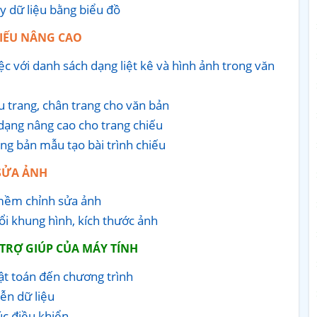
ày dữ liệu bằng biểu đồ
HIẾU NÂNG CAO
ệc với danh sách dạng liệt kê và hình ảnh trong văn
ầu trang, chân trang cho văn bản
 dạng nâng cao cho trang chiếu
ụng bản mẫu tạo bài trình chiếu
SỬA ẢNH
 mềm chỉnh sửa ảnh
đổi khung hình, kích thước ảnh
Ự TRỢ GIÚP CỦA MÁY TÍNH
uật toán đến chương trình
iễn dữ liệu
úc điều khiển