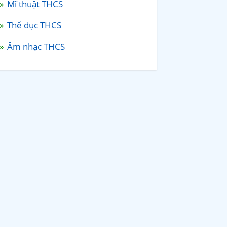
Mĩ thuật THCS
Thể dục THCS
Âm nhạc THCS