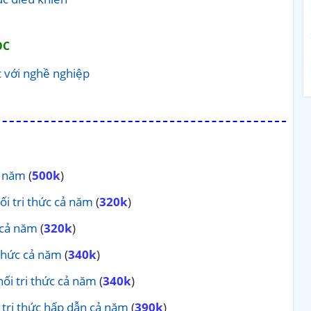
ỌC
c với nghề nghiệp
ả năm
(
500k
)
ối tri thức cả năm
(
320k
)
ủ cả năm
(
320k
)
 thức cả năm
(
340k
)
nối tri thức cả năm
(
340k
)
i tri thức hấp dẫn cả năm
(
390k
)