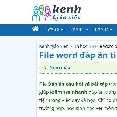
LỚP 12
LỚP 11
LỚP 10
Kênh giáo viên
»
Tin học 8
»
File word đ
File word đáp án ti
Xem mẫu
File
Đáp án câu hỏi và bài tập
tro
giúp
kiểm tra nhanh
đáp án trong
tiện trong việc dạy và học. Chỉ có 
trường hợp, học sinh học vẹt môn