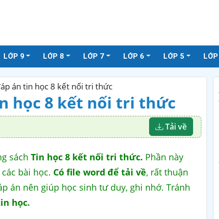
LỚP 9
LỚP 8
LỚP 7
LỚP 6
LỚP 5
LỚP
áp án tin học 8 kết nối tri thức
n học 8 kết nối tri thức
Tải về
ng sách
Tin học 8 kết nối tri thức.
Phần này
 các bài học.
Có file word để tải về
, rất thuận
đáp án nên giúp học sinh tư duy, ghi nhớ. Tránh
tin học.