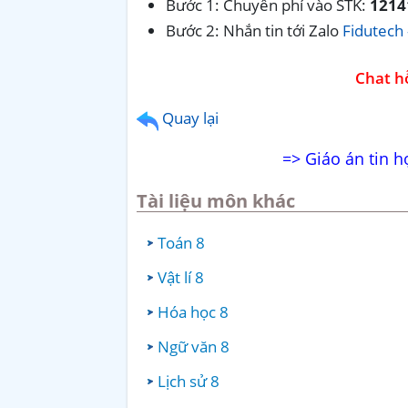
Bước 1: Chuyển phí vào STK:
1214
Bước 2: Nhắn tin tới Zalo
Fidutech 
Chat hỗ
Quay lại
=> Giáo án tin h
Tài liệu môn khác
Toán 8
Vật lí 8
Hóa học 8
Ngữ văn 8
Lịch sử 8