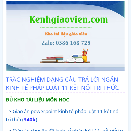
TRẮC NGHIỆM DẠNG CÂU TRẢ LỜI NGẮN
KINH TẾ PHÁP LUẬT 11 KẾT NỐI TRI THỨC
ĐỦ KHO TÀI LIỆU MÔN HỌC
Giáo án powerpoint kinh tế pháp luật 11 kết nối
tri thức(
340k
)
Giáo án chuyên đề kinh tế pháp luật 11 kết nối tri