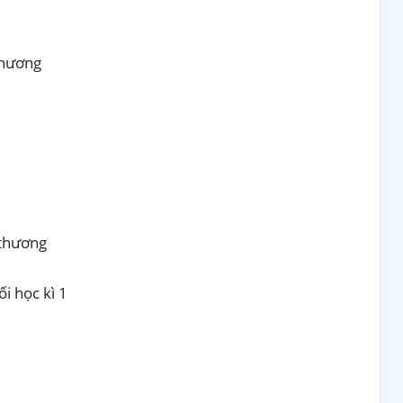
thương
 thương
ối học kì 1