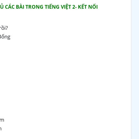
CÁC BÀI TRONG TIẾNG VIỆT 2- KẾT NỐI
rồi?
 Bống
em
h