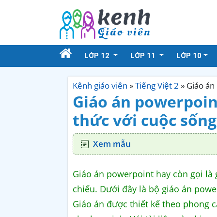
LỚP 12
LỚP 11
LỚP 10
Kênh giáo viên
»
Tiếng Việt 2
»
Giáo án 
Giáo án powerpoint 
thức với cuộc sống
Xem mẫu
Giáo án powerpoint hay còn gọi là gi
chiếu. Dưới đây là bộ giáo án powerp
Giáo án được thiết kế theo phong c