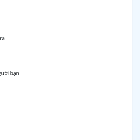
ra
gười bạn