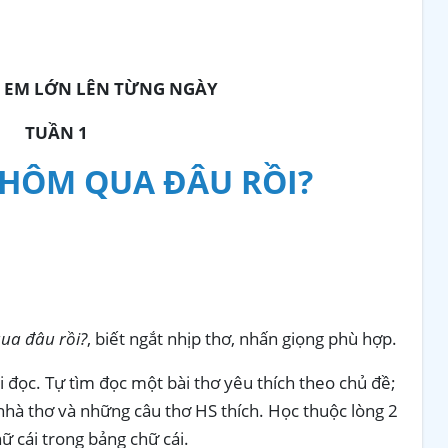
: EM LỚN LÊN TỪNG NGÀY
TUẦN 1
Y HÔM QUA ĐÂU RỒI?
ua đâu rồi?
, biết ngắt nhịp thơ, nhấn giọng phù hợp.
ài đọc. Tự tìm đọc một bài thơ yêu thích theo chủ đề;
 nhà thơ và những câu thơ HS thích. Học thuộc lòng 2
ữ cái trong bảng chữ cái.