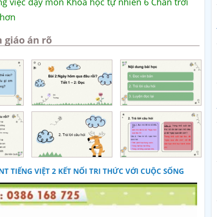
vọng việc dạy môn Khoa học tự nhiên 6 Chân trời
 hơn
 giáo án rõ
T TIẾNG VIỆT 2 KẾT NỐI TRI THỨC VỚI CUỘC SỐNG