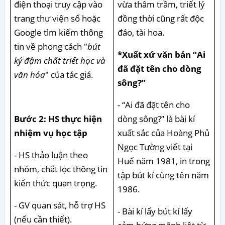
điện thoại truy cập vào
vừa thâm trầm, triết lý
trang thư viện số hoặc
đồng thời cũng rất độc
Google tìm kiếm thông
đáo, tài hoa.
tin về phong cách "
bút
*Xuất xứ văn bản “Ai
ký đậm chất triết học và
đã đặt tên cho dòng
văn hóa
" của tác giả.
sông?”
- “Ai đã đặt tên cho
Bước 2: HS thực hiện
dòng sông?” là bài kí
nhiệm vụ học tập
xuất sắc của Hoàng Phủ
Ngọc Tường viết tại
- HS thảo luận theo
Huế năm 1981, in trong
nhóm, chắt lọc thông tin
tập bút kí cùng tên năm
kiến thức quan trọng.
1986.
- GV quan sát, hỗ trợ HS
- Bài kí lấy bút kí lấy
(nếu cần thiết).