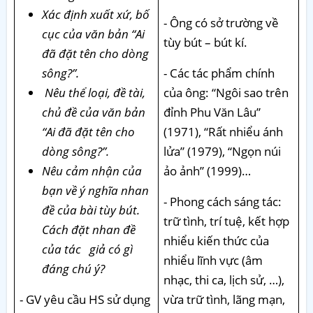
Xác định xuất xứ, bố
- Ông có sở trường về
cục của văn bản “Ai
tùy bút – bút kí.
đã đặt tên cho dòng
sông?”.
- Các tác phẩm chính
Nêu thể loại, đề tài,
của ông: “Ngôi sao trên
chủ đề của văn bản
đỉnh Phu Văn Lâu”
“Ai đã đặt tên cho
(1971), “Rất nhiểu ánh
dòng sông?”.
lửa” (1979), “Ngọn núi
Nêu cảm nhận của
ảo ảnh” (1999)…
bạn về ý nghĩa nhan
- Phong cách sáng tác:
đề của bài tùy bút.
trữ tình, trí tuệ, kết hợp
Cách đặt nhan đề
nhiểu kiến thức của
của tác giả có gì
nhiểu lĩnh vực (âm
đáng chú ý?
nhạc, thi ca, lịch sử, …),
- GV yêu cầu HS sử dụng
vừa trữ tình, lãng mạn,