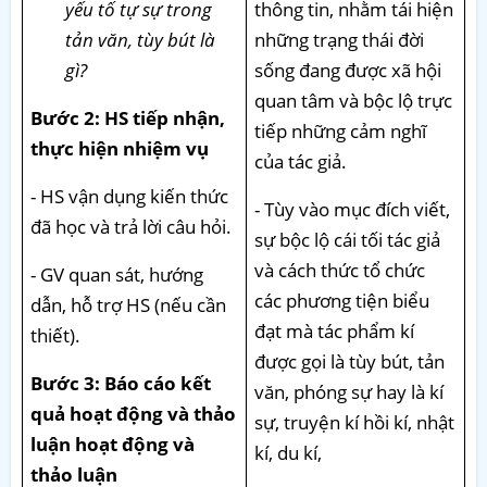
yếu tố tự sự trong
thông tin, nhằm tái hiện
tản văn, tùy bút là
những trạng thái đời
gì?
sống đang được xã hội
quan tâm và bộc lộ trực
Bước 2: HS tiếp nhận,
tiếp những cảm nghĩ
thực hiện nhiệm vụ
của tác giả.
- HS vận dụng kiến thức
- Tùy vào mục đích viết,
đã học và trả lời câu hỏi.
sự bộc lộ cái tối tác giả
và cách thức tổ chức
- GV quan sát, hướng
các phương tiện biểu
dẫn, hỗ trợ HS (nếu cần
đạt mà tác phẩm kí
thiết).
được gọi là tùy bút, tản
Bước 3: Báo cáo kết
văn, phóng sự hay là kí
quả hoạt động và thảo
sự, truyện kí hồi kí, nhật
luận hoạt động và
kí, du kí,
thảo luận