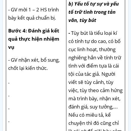
b) Yếu tố tự sự và yếu
- GV mời 1 – 2 HS trình
tố trữ tình trong tản
bày kết quả chuẩn bị.
văn, tùy bút
Bước 4: Đánh giá kết
-
Tùy bút là tiểu loại kí
quả thực hiện nhiệm
có tính tự do cao, có bố
vụ
cục linh hoạt, thường
nghiêng hẳn về tính trữ
- GV nhận xét, bổ sung,
tình với điểm tựa là cái
chốt lại kiến thức.
tội của tác giả. Người
viết sẽ tùy cảnh, tùy
việc, tùy theo cảm hứng
mà trình bày, nhận xét,
đánh giá, suy tưởng,...
Nếu có miêu tả, kể
chuyện thì đó cũng chỉ