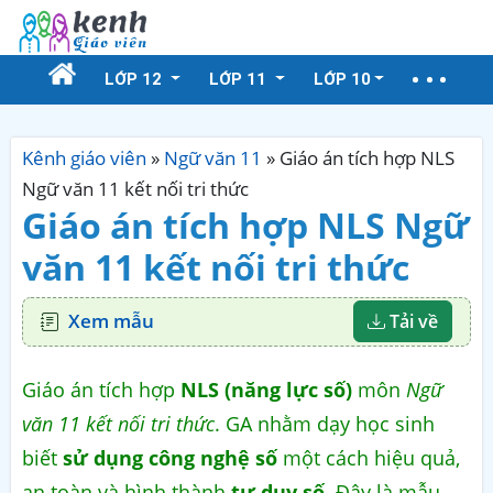
LỚP 12
LỚP 11
LỚP 10
Kênh giáo viên
»
Ngữ văn 11
»
Giáo án tích hợp NLS
Ngữ văn 11 kết nối tri thức
Giáo án tích hợp NLS Ngữ
văn 11 kết nối tri thức
Xem mẫu
Tải về
Giáo án tích hợp
NLS (năng lực số)
môn
Ngữ
văn 11 kết nối tri thức
. GA nhằm dạy học sinh
biết
sử dụng công nghệ số
một cách hiệu quả,
an toàn và hình thành
tư duy số
. Đây là mẫu