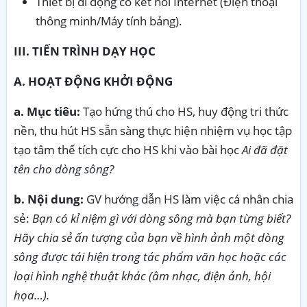
Thiết bị di động có kết nối Internet (Điện thoại
thông minh/Máy tính bảng).
III. TIẾN TRÌNH DẠY HỌC
A. HOẠT ĐỘNG KHỞI ĐỘNG
a. Mục tiêu:
Tạo hứng thú cho HS, huy động tri thức
nền, thu hút HS sẵn sàng thực hiện nhiệm vụ học tập
tạo tâm thế tích cực cho HS khi vào bài học
Ai đã đặt
tên cho dòng sông?
b. Nội dung:
GV hướng dẫn HS làm việc cá nhân chia
sẻ:
Bạn có kỉ niệm gì với dòng sông mà bạn từng biết?
Hãy chia sẻ ấn tượng của bạn về hình ảnh một dòng
sông được tái hiện trong tác phẩm văn học hoặc các
loại hình nghệ thuật khác (âm nhạc, điện ảnh, hội
họa…).