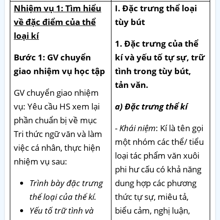
Nhiệm vụ 1: Tìm hiểu
I. Đặc trưng thể loại
về đặc điểm của thể
tùy bút
loại kí
1. Đặc trưng của thể
Bước 1: GV chuyển
kí và yếu tố tự sự, trữ
giao nhiệm vụ học tập
tình trong tùy bút,
tản văn.
GV chuyển giao nhiệm
vụ: Yêu cầu HS xem lại
a) Đặc trưng thể kí
phần chuẩn bị về mục
-
Khái niệm
: Kí là tên gọi
Tri thức ngữ văn và làm
một nhóm các thể/ tiểu
việc cá nhân, thực hiện
loại tác phẩm văn xuôi
nhiệm vụ sau:
phi hư cấu có khả năng
Trình bày đặc trưng
dung hợp các phương
thể loại của thể kí.
thức tự sự, miêu tả,
Yếu tố trữ tình và
biểu cảm, nghị luận,