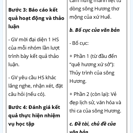
cảm hứng mãnh liệt từ
dòng sông Hương thơ
Bước 3: Báo cáo kết
mộng của xứ Huế.
quả hoạt động và thảo
luận
b. Bố cục của văn bản
- GV mời đại diện 1 HS
- Bố cục:
của mỗi nhóm lần lượt
trình bày kết quả thảo
+ Phần 1 (từ đầu đến
luận.
“quê hương xứ sở”):
Thủy trình của sông
- GV yêu cầu HS khác
Hương.
lắng nghe, nhận xét, đặt
câu hỏi (nếu có).
+ Phần 2 (còn lại): Vẻ
đẹp lịch sử, văn hóa và
Bước 4: Đánh giá kết
thi ca của sông Hương.
quả thực hiện nhiệm
vụ học tập
c. Đề tài, chủ đề của
văn bản