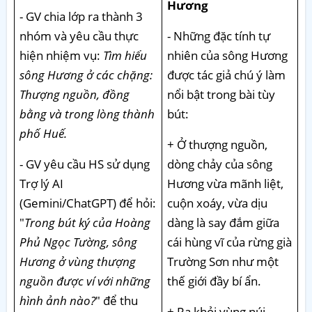
Hương
- GV chia lớp ra thành 3
nhóm và yêu cầu thực
- Những đặc tính tự
hiện nhiệm vụ:
Tìm hiểu
nhiên của sông Hương
sông Hương ở các chặng:
được tác giả chú ý làm
Thượng nguồn, đồng
nổi bật trong bài tùy
bằng và trong lòng thành
bút:
phố Huế.
+ Ở thượng nguồn,
- GV yêu cầu HS sử dụng
dòng chảy của sông
Trợ lý AI
Hương vừa mãnh liệt,
(Gemini/ChatGPT) để hỏi:
cuộn xoáy, vừa dịu
"
Trong bút ký của Hoàng
dàng là say đắm giữa
Phủ Ngọc Tường, sông
cái hùng vĩ của rừng già
Hương ở vùng thượng
Trường Sơn như một
nguồn được ví với những
thế giới đầy bí ẩn.
hình ảnh nào?
" để thu
+ Ra khỏi vùng núi,