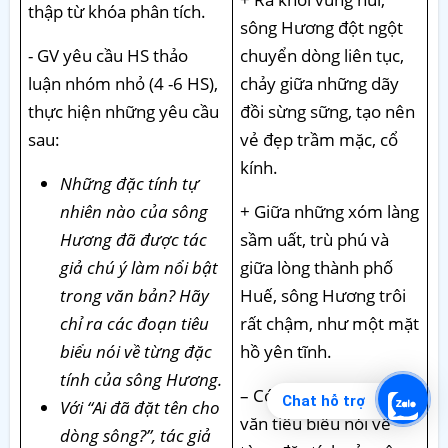
thập từ khóa phân tích.
sông Hương đột ngột
- GV yêu cầu HS thảo
chuyển dòng liên tục,
luận nhóm nhỏ (4 -6 HS),
chảy giữa những dãy
thực hiện những yêu cầu
đồi sừng sững, tạo nên
sau:
vẻ đẹp trầm mặc, cổ
kính.
Những đặc tính tự
nhiên nào của sông
+ Giữa những xóm làng
Hương đã được tác
sầm uất, trù phú và
giả chú ý làm nổi bật
giữa lòng thành phố
trong văn bản? Hãy
Huế, sông Hương trôi
chỉ ra các đoạn tiêu
rất chậm, như một mặt
biểu nói về từng đặc
hồ yên tĩnh.
tính của sông Hương.
– Có thể nêu hai đoạn
Chat hỗ trợ
Với “Ai đã đặt tên cho
văn tiêu biểu nói về
dòng sông?”, tác giả