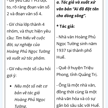
- GV yêu cầu 1 HS đọc
a. Tác giả và xuất xứ
to, rõ ràng đoạn văn số
văn bản “Ai đã đặt tên
2 và đoạn văn số 4.
cho dòng sông”.
- GV chia lớp thành 4
* Tác giả:
nhóm, và thực hiện yêu
- Nhà văn Hoàng Phủ
cầu:
Tìm hiểu về cuộc
Ngọc Tường sinh năm
đời, sự nghiệp của
1937 tại thành phố
Hoàng Phủ Ngọc Tường
Huế.
và xuất xứ tác phẩm.
- Quê ở huyện Triệu
- GV nêu một số câu hỏi
Phong, tỉnh Quảng Trị.
gợi ý:
- Ông là một nhà văn,
Nêu một số nét cơ
đồng thời cùng là một
bản về tác giả
nhà văn hóa và có sự
Hoàng Phủ Ngọc
gắn bó sâu sắc với Huế.
Tường.