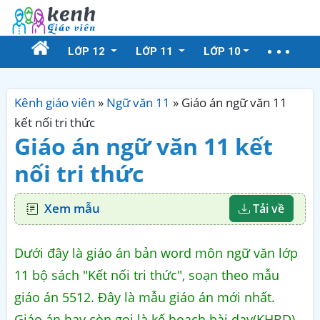
LỚP 12
LỚP 11
LỚP 10
Kênh giáo viên
»
Ngữ văn 11
»
Giáo án ngữ văn 11
kết nối tri thức
Giáo án ngữ văn 11 kết
nối tri thức
Xem mẫu
Tải về
Dưới đây là giáo án bản word môn ngữ văn lớp
11 bộ sách "Kết nối tri thức", soạn theo mẫu
giáo án 5512. Đây là mẫu giáo án mới nhất.
Giáo án hay còn gọi là kế hoạch bài dạy(KHBD).