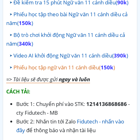
Đề kiểm tra 15 phút Ngữ văn 11 cánh diều(
90k
)
Phiếu học tập theo bài Ngữ văn 11 cánh diều cả
năm(
150k
)
Bộ trò chơi khởi động Ngữ văn 11 cánh diều cả
năm(
340k
)
Video AI khởi động Ngữ văn 11 cánh diều(
390k
)
Phiếu học tập ngữ văn 11 cánh diều(
150k
)
=> Tài liệu sẽ được gửi
ngay và luôn
CÁCH TẢI:
Bước 1: Chuyển phí vào STK:
1214136868686
-
cty Fidutech - MB
Bước 2: Nhắn tin tới Zalo
Fidutech - nhấn vào
đây
để thông báo và nhận tài liệu