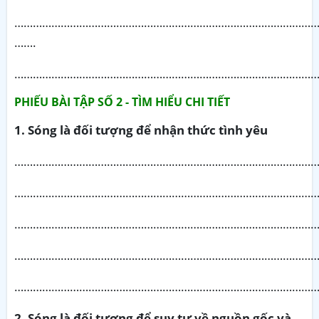
………………………………………………………………………………………
…….
………………………………………………………………………………………
PHIẾU BÀI TẬP SỐ 2 - TÌM HIỂU CHI TIẾT
1. Sóng là đối tượng để nhận thức tình yêu
………………………………………………………………………………………
………………………………………………………………………………………
………………………………………………………………………………………
………………………………………………………………………………………
………………………………………………………………………………………
2. Sóng là đối tượng để suy tư về nguồn gốc và