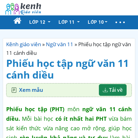
LỚP 12
LỚP 11
LỚP 10
Kênh giáo viên
»
Ngữ văn 11
»
Phiếu học tập ngữ văn
11 cánh diều
Phiếu học tập ngữ văn 11
cánh diều
Xem mẫu
Tải về
Phiếu học tập (PHT)
môn
ngữ văn 11 cánh
diều.
Mỗi bài học
có ít nhất hai PHT
vừa bám
sát kiến thức vừa nâng cao mở rộng, giúp học
sinh
rèn luyện khả năng và tư duy
làm bài.