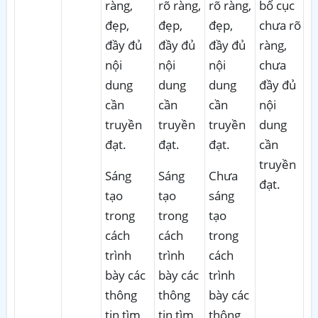
ràng,
rõ ràng,
rõ ràng,
bố cục
đẹp,
đẹp,
đẹp,
chưa rõ
đầy đủ
đầy đủ
đầy đủ
ràng,
nội
nội
nội
chưa
dung
dung
dung
đầy đủ
cần
cần
cần
nội
truyền
truyền
truyền
dung
đạt.
đạt.
đạt.
cần
truyền
Sáng
Sáng
Chưa
đạt.
tạo
tạo
sáng
trong
trong
tạo
cách
cách
trong
trình
trình
cách
bày các
bày các
trình
thông
thông
bày các
tin tìm
tin tìm
thông