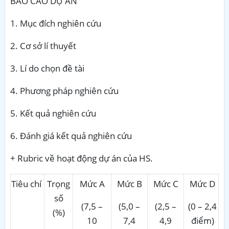
BÁO CÁO DỰ ÁN
1.
Mục đích nghiên cứu
2.
Cơ sở lí thuyết
3.
Lí do chọn đề tài
4.
Phương pháp nghiên cứu
5.
Kết quả nghiên cứu
6.
Đánh giá kết quả nghiên cứu
+ Rubric về hoạt động dự án của HS.
Tiêu chí
Trọng
Mức A
Mức B
Mức C
Mức D
số
(7,5 –
(5,0 –
(2,5 –
(0 – 2,4
(%)
10
7,4
4,9
điểm)