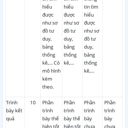
hiểu
hiểu
tin tìm
được
được
hiểu
như sơ
như sơ
được
đồ tư
đồ tư
như sơ
duy,
duy,
đồ tư
bảng
bảng
duy,
thống
thống
bảng
kê,… Có
kê,…
thống
mô hình
kê,…
kèm
theo.
Trình
10
Phần
Phần
Phần
Phần
bày kết
trình
trình
trình
trình
quả
bày thể
bày thể
bày
bày
hiện tốt
hiện tốt
chưa
chưa