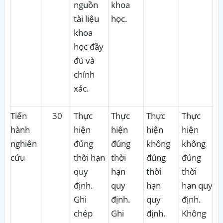
nguồn
khoa
tài liệu
học.
khoa
học đầy
đủ và
chính
xác.
Tiến
30
Thực
Thực
Thực
Thực
hành
hiện
hiện
hiện
hiện
nghiên
đúng
đúng
không
không
cứu
thời hạn
thời
đúng
đúng
quy
hạn
thời
thời
định.
quy
hạn
hạn quy
Ghi
định.
quy
định.
chép
Ghi
định.
Không