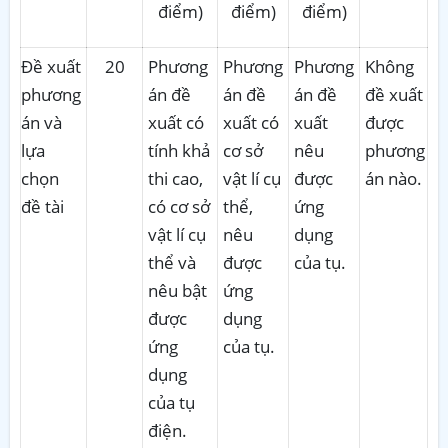
điểm)
điểm)
điểm)
Đề xuất
20
Phương
Phương
Phương
Không
phương
án đề
án đề
án đề
đề xuất
án và
xuất có
xuất có
xuất
được
lựa
tính khả
cơ sở
nêu
phương
chọn
thi cao,
vật lí cụ
được
án nào.
đề tài
có cơ sở
thể,
ứng
vật lí cụ
nêu
dụng
thể và
được
của tụ.
nêu bật
ứng
được
dụng
ứng
của tụ.
dụng
của tụ
điện.