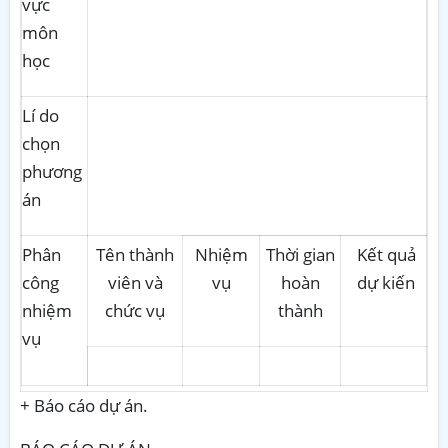
vực
môn
học
Lí do
chọn
phương
án
Phân
Tên thành
Nhiệm
Thời gian
Kết quả
công
viên và
vụ
hoàn
dự kiến
nhiệm
chức vụ
thành
vụ
+ Báo cáo dự án.