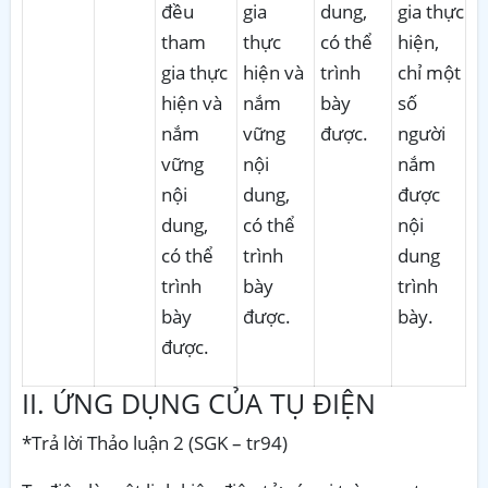
đều
gia
dung,
gia thực
tham
thực
có thể
hiện,
gia thực
hiện và
trình
chỉ một
hiện và
nắm
bày
số
nắm
vững
được.
người
vững
nội
nắm
nội
dung,
được
dung,
có thể
nội
có thể
trình
dung
trình
bày
trình
bày
được.
bày.
được.
II. ỨNG DỤNG CỦA TỤ ĐIỆN
*Trả lời Thảo luận 2 (SGK – tr94)