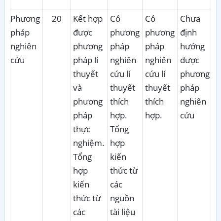
Phương
20
Kết hợp
Có
Có
Chưa
pháp
được
phương
phương
định
nghiên
phương
pháp
pháp
hướng
cứu
pháp lí
nghiên
nghiên
được
thuyết
cứu lí
cứu lí
phương
và
thuyết
thuyết
pháp
phương
thích
thích
nghiên
pháp
hợp.
hợp.
cứu
thực
Tổng
nghiệm.
hợp
Tổng
kiến
hợp
thức từ
kiến
các
thức từ
nguồn
các
tài liệu