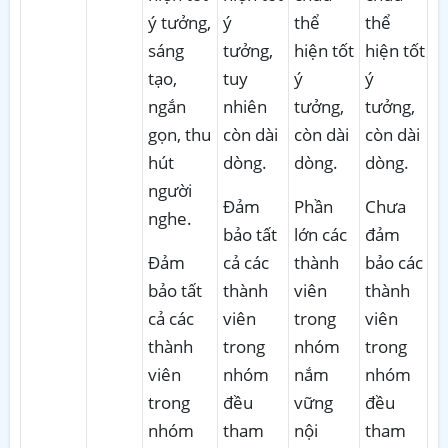
ý tưởng,
ý
thể
thể
sáng
tưởng,
hiện tốt
hiện tốt
tạo,
tuy
ý
ý
ngắn
nhiên
tưởng,
tưởng,
gọn, thu
còn dài
còn dài
còn dài
hút
dòng.
dòng.
dòng.
người
Đảm
Phần
Chưa
nghe.
bảo tất
lớn các
đảm
Đảm
cả các
thành
bảo các
bảo tất
thành
viên
thành
cả các
viên
trong
viên
thành
trong
nhóm
trong
viên
nhóm
nắm
nhóm
trong
đều
vững
đều
nhóm
tham
nội
tham