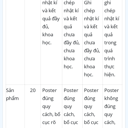
nhật kí
chép
Ghi
ghi
và kết
nhật kí
chép
chép
quả đầy
và kết
nhật kí
nhật kí
đủ,
quả
và kết
và kết
khoa
chưa
quả
quả
học.
đầy đủ,
chưa
trong
chưa
đầy đủ,
quá
khoa
chưa
trình
học.
khoa
thực
học.
hiện.
Sản
20
Poster
Poster
Poster
Poster
phẩm
đúng
đúng
đúng
không
quy
quy
quy
đúng
cách, bố
cách,
cách,
quy
cục rõ
bố cục
bố cục
cách,