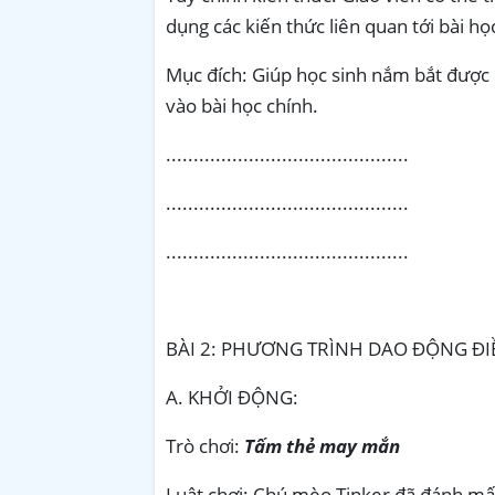
dụng các kiến thức liên quan tới bài họ
Mục đích: Giúp học sinh nắm bắt được 
vào bài học chính.
............................................
............................................
............................................
BÀI 2: PHƯƠNG TRÌNH DAO ĐỘNG ĐI
A. KHỞI ĐỘNG:
Trò chơi:
Tấm thẻ may mắn
Luật chơi: Chú mèo Tinker đã đánh mấ