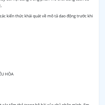
c.
các kiến thức khái quát về mô tả dao động trước khi
ỀU HÒA
t các tấm thẻ trong bộ bài của chủ nhân mình. Em