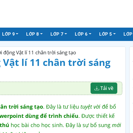
LỚP 9
LỚP 8
LỚP 7
LỚP 6
LỚP 5
LỚP
i động Vật lí 11 chân trời sáng tạo
Vật lí 11 chân trời sáng
Tải về
hân trời sáng tạo
. Đây là tư liệu
tuyệt vời
để bổ
werpoint dùng để trình chiếu
. Được thiết kế
 thú
học bài cho học sinh. Đây là sự bổ sung
mới