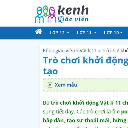
LỚP 12
LỚP 11
LỚP 10
Kênh giáo viên
»
Vật lí 11
»
Trò chơi khở
Trò chơi khởi động 
tạo
Xem mẫu
Bộ
trò chơi khởi động Vật lí 11 c
sung tiết dạy. Các trò chơi là file
po
hấp dẫn, tạo sự thoải mái, hứng