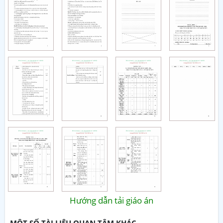
Hướng dẫn tải giáo án
MỘT SỐ TÀI LIỆU QUAN TÂM KHÁC