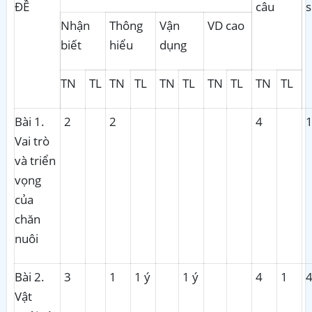
ĐỀ
câu
s
Nhận
Thông
Vận
VD cao
biết
hiểu
dụng
TN
TL
TN
TL
TN
TL
TN
TL
TN
TL
Bài 1.
2
2
4
1
Vai trò
và triển
vọng
của
chăn
nuôi
Bài 2.
3
1
1 ý
1 ý
4
1
4
Vật