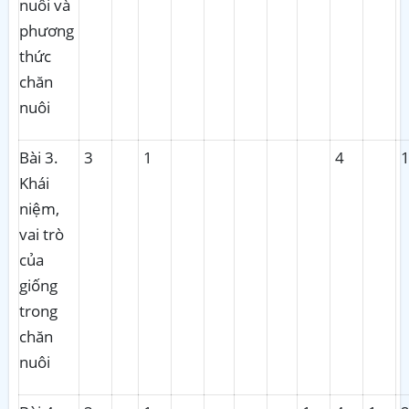
nuôi và
phương
thức
chăn
nuôi
Bài 3.
3
1
4
1
Khái
niệm,
vai trò
của
giống
trong
chăn
nuôi