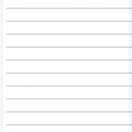
………………………………………………………………………………………
……………………………………………………………………………………
……………………………………………………………………………………
……………………………………………………………………………………
……………………………………………………………………………………
……………………………………………………………………………………
……………………………………………………………………………………
……………………………………………………………………………………
……………………………………………………………………………………
……………………………………………………………………………………