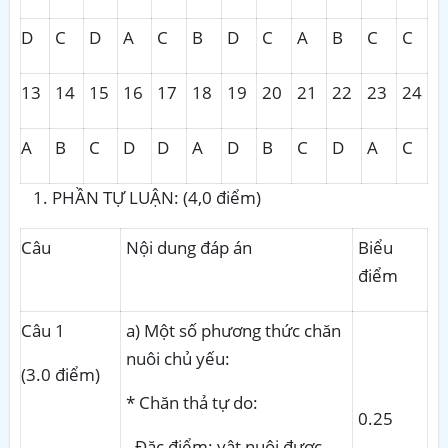
D
C
D
A
C
B
D
C
A
B
C
C
13
14
15
16
17
18
19
20
21
22
23
24
A
B
C
D
D
A
D
B
C
D
A
C
PHẦN TỰ LUẬN: (4,0 điểm)
Câu
Nội dung đáp án
Biểu
điểm
Câu 1
a) Một số phương thức chăn
nuôi chủ yếu:
(3.0 điểm)
* Chăn thả tự do:
0.25
- Đặc điểm: vật nuôi được