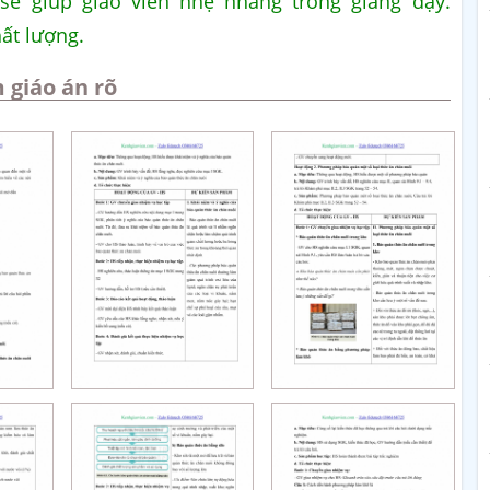
 sẽ giúp giáo viên nhẹ nhàng trong giảng dạy.
ất lượng.
 giáo án rõ