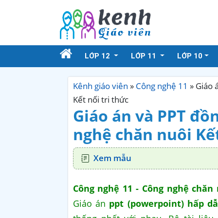
LỚP 12
LỚP 11
LỚP 10
Kênh giáo viên
»
Công nghệ 11
»
Giáo 
Kết nối tri thức
Giáo án và PPT đồ
nghệ chăn nuôi Kết
Xem mẫu
Công nghệ 11 - Công nghệ chăn n
Giáo án
ppt (powerpoint) hấp d