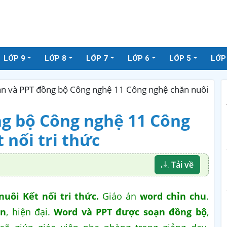
LỚP 9
LỚP 8
LỚP 7
LỚP 6
LỚP 5
LỚP
án và PPT đồng bộ Công nghệ 11 Công nghệ chăn nuôi
ng bộ Công nghệ 11 Công
 nối tri thức
Tải về
uôi Kết nối tri thức.
Giáo án
word chỉn chu
.
ẫn
, hiện đại.
Word và PPT được soạn đồng bộ
,