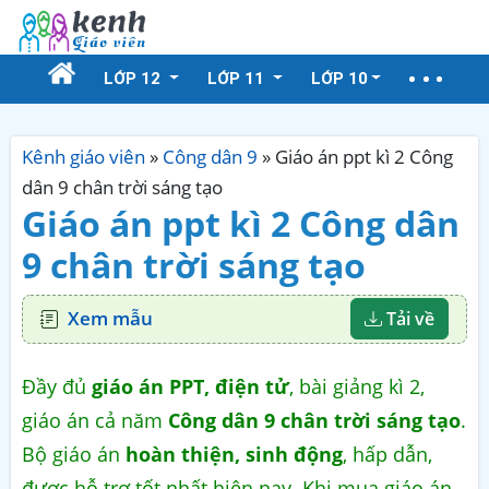
LỚP 12
LỚP 11
LỚP 10
Kênh giáo viên
»
Công dân 9
»
Giáo án ppt kì 2 Công
dân 9 chân trời sáng tạo
Giáo án ppt kì 2 Công dân
9 chân trời sáng tạo
Xem mẫu
Tải về
Đầy đủ
giáo án PPT, điện tử
, bài giảng kì 2,
giáo án cả năm
Công dân 9 chân trời sáng tạo
.
Bộ giáo án
hoàn thiện, sinh động
, hấp dẫn,
được hỗ trợ tốt nhất hiện nay. Khi mua giáo án