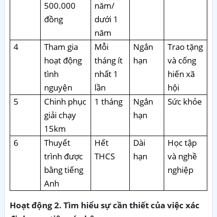
500.000
năm/
đồng
dưới 1
năm
4
Tham gia
Mỗi
Ngắn
Trao tặng
hoạt động
tháng ít
hạn
và cống
tình
nhất 1
hiến xã
nguyện
lần
hội
5
Chinh phục
1 tháng
Ngắn
Sức khỏe
giải chạy
hạn
15km
6
Thuyết
Hết
Dài
Học tập
trình được
THCS
hạn
và nghề
bằng tiếng
nghiệp
Anh
Hoạt động 2. Tìm hiểu sự cần thiết của việc xác