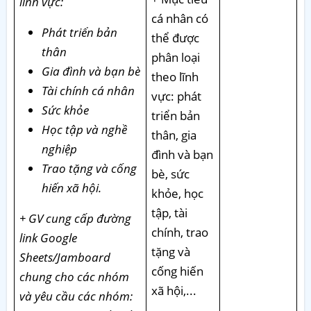
lĩnh vực:
cá nhân có
Phát triển bản
thể được
thân
phân loại
Gia đình và bạn bè
theo lĩnh
Tài chính cá nhân
vực: phát
Sức khỏe
triển bản
Học tập và nghề
thân, gia
nghiệp
đình và bạn
Trao tặng và cống
bè, sức
hiến xã hội.
khỏe, học
tập, tài
+ GV cung cấp đường
chính, trao
link Google
tặng và
Sheets/Jamboard
cống hiến
chung cho các nhóm
xã hội,...
và yêu cầu các nhóm: