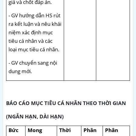
giá và chốt đáp án.
- GV hướng dẫn HS rút
ra kết luận và nêu khái
niệm xác định mục
tiêu cá nhân và các
loại mục tiêu cá nhân.
- GV chuyển sang nội
dung mới.
BÁO CÁO MỤC TIÊU CÁ NHÂN THEO THỜI GIAN
(NGẮN HẠN, DÀI HẠN)
Bức
Mong
Thời
Phân
Phân