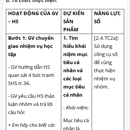
d. Tổ chức thực hiện:
HOẠT ĐỘNG CỦA GV
DỰ KIẾN
NĂNG LỰC
– HS
SẢN
SỐ
PHẨM
Bước 1: GV chuyển
1. Tìm
[2.4.TC2a]:
giao nhiệm vụ học
hiểu khái
Sử dụng
tập
niệm mục
công cụ số
tiêu cá
để cùng
- GV hướng dẫn HS
nhân và
thực hiện
quan sát 4 bức tranh
các loại
nhiệm vụ
SHS tr.36.
mục tiêu
nhóm.
cá nhân
- GV yêu cầu HS thảo
luận nhóm và trả lời
- Khái niệm:
câu hỏi:
Mục tiêu cá
+ Em hãy cho biết các
nhân là