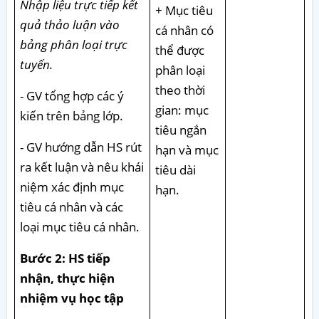
Nhập liệu trực tiếp kết
+ Mục tiêu
quả thảo luận vào
cá nhân có
bảng phân loại trực
thể được
tuyến.
phân loại
theo thời
- GV tổng hợp các ý
gian: mục
kiến trên bảng lớp.
tiêu ngắn
- GV hướng dẫn HS rút
hạn và mục
ra kết luận và nêu khái
tiêu dài
niệm xác định mục
hạn.
tiêu cá nhân và các
loại mục tiêu cá nhân.
Bước 2: HS tiếp
nhận, thực hiện
nhiệm vụ học tập