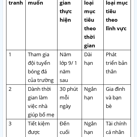
tranh
muốn
gian
loại
loại mục
thực
mục
tiêu
hiện
tiêu
theo
theo
lĩnh vực
thời
gian
1
Tham gia
Năm
Dài
Phát
đội tuyển
lớp 9/ 1
hạn
triển bản
bóng đá
năm
thân
của trường
sau
2
Dành thời
30 phút
Ngắn
Gia đình
gian làm
mỗi
hạn
và bạn
việc nhà
ngày
bè
giúp bố mẹ
3
Tiết kiệm
Đến
Ngắn
Tài chính
được
cuối
hạn
cá nhân