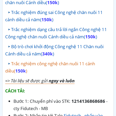
chăn nuôi Cánh diều(
150k
)
Trắc nghiệm đúng sai Công nghệ chăn nuôi 11
cánh diều cả năm(
150k
)
Trắc nghiệm dạng câu trả lời ngắn Công nghệ 11
Công nghệ chăn nuôi Cánh diều cả năm(
150k
)
Bộ trò chơi khởi động Công nghệ 11 Chăn nuôi
Cánh diều cả năm(
340k
)
Trắc nghiệm công nghệ chăn nuôi 11 cánh
diều(
150k
)
=> Tài liệu sẽ được gửi
ngay và luôn
CÁCH TẢI:
Bước 1: Chuyển phí vào STK:
1214136868686
-
cty Fidutech - MB
Bước 2: Nhắn tin tới Zalo
Fidutech - nhấn vào