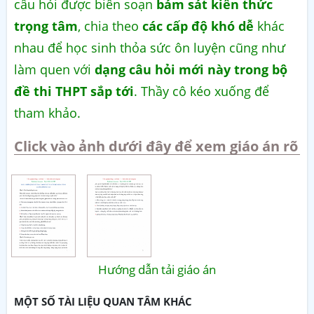
câu hỏi được biên soạn
bám sát kiến thức
trọng tâm
, chia theo
các cấp độ khó dễ
khác
nhau để học sinh thỏa sức ôn luyện cũng như
làm quen với
dạng câu hỏi mới này trong bộ
đề thi THPT sắp tới
. Thầy cô kéo xuống để
tham khảo.
Click vào ảnh dưới đây để xem giáo án rõ
Hướng dẫn tải giáo án
MỘT SỐ TÀI LIỆU QUAN TÂM KHÁC