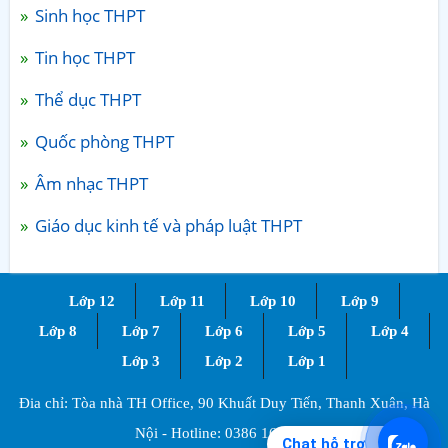
Sinh học THPT
Tin học THPT
Thể dục THPT
Quốc phòng THPT
Âm nhạc THPT
Giáo dục kinh tế và pháp luật THPT
Lớp 12
Lớp 11
Lớp 10
Lớp 9
Lớp 8
Lớp 7
Lớp 6
Lớp 5
Lớp 4
Lớp 3
Lớp 2
Lớp 1
Đia chỉ: Tòa nhà TH Office, 90 Khuất Duy Tiến, Thanh Xuân, Hà
Nội - Hotline:
0386 168 725
Chat hỗ trợ