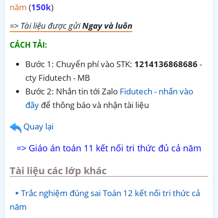
năm
(
150k
)
=> Tài liệu được gửi
Ngay và luôn
CÁCH TẢI:
Bước 1: Chuyển phí vào STK:
1214136868686
-
cty Fidutech - MB
Bước 2: Nhắn tin tới Zalo
Fidutech - nhấn vào
đây
để thông báo và nhận tài liệu
Quay lại
=> Giáo án toán 11 kết nối tri thức đủ cả năm
Tài liệu các lớp khác
Trắc nghiệm đúng sai Toán 12 kết nối tri thức cả
năm