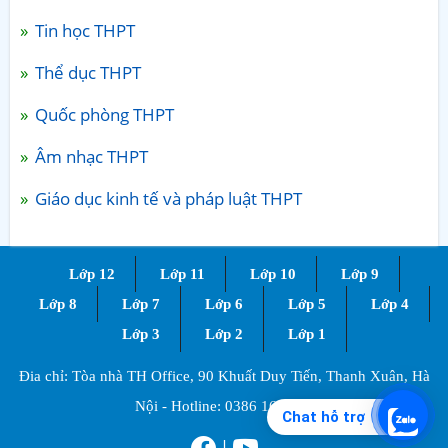
Tin học THPT
Thể dục THPT
Quốc phòng THPT
Âm nhạc THPT
Giáo dục kinh tế và pháp luật THPT
Lớp 12
Lớp 11
Lớp 10
Lớp 9
Lớp 8
Lớp 7
Lớp 6
Lớp 5
Lớp 4
Lớp 3
Lớp 2
Lớp 1
Đia chỉ: Tòa nhà TH Office, 90 Khuất Duy Tiến, Thanh Xuân, Hà
Nội - Hotline:
0386 168 725
Chat hỗ trợ