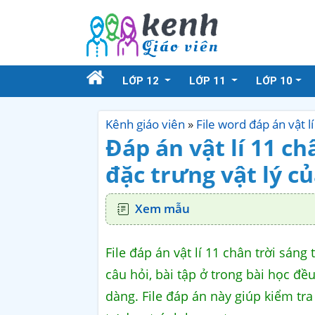
LỚP 12
LỚP 11
LỚP 10
Kênh giáo viên
»
File word đáp án vật l
Đáp án vật lí 11 ch
đặc trưng vật lý c
Xem mẫu
File đáp án vật lí 11 chân trời sáng
câu hỏi, bài tập ở trong bài học đều
dàng. File đáp án này giúp kiểm tr