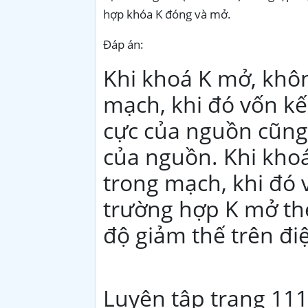
hợp khóa K đóng và mở.
Đáp án:
Khi khoá K mở, khô
mạch, khi đó vốn kế 
cực của nguồn cũng
của nguồn. Khi khoá
trong mạch, khi đó v
trường hợp K mở the
độ giảm thế trên đi
Luyện tập trang 111 