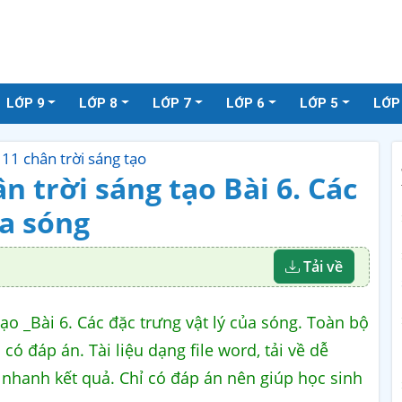
LỚP 9
LỚP 8
LỚP 7
LỚP 6
LỚP 5
LỚP
í 11 chân trời sáng tạo
ân trời sáng tạo Bài 6. Các
ủa sóng
Tải về
 tạo _Bài 6. Các đặc trưng vật lý của sóng. Toàn bộ
 có đáp án. Tài liệu dạng file word, tải về dễ
a nhanh kết quả. Chỉ có đáp án nên giúp học sinh