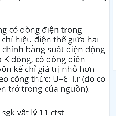
ng có dòng điện trong
chỉ hiệu điện thế giữa hai
 chính bằng suất điện động
 K đóng, có dòng điện
ôn kế chỉ giá trị nhỏ hơn
o công thức: U=ξ−I.r (do có
ện trở trong của nguồn).
sgk vật lý 11 ctst