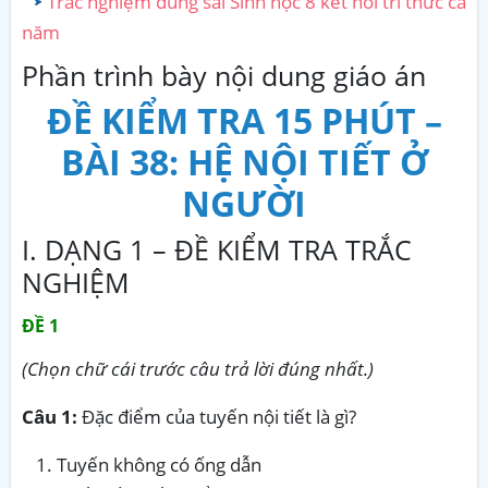
Trắc nghiệm đúng sai Sinh học 8 kết nối tri thức cả
năm
Phần trình bày nội dung giáo án
ĐỀ KIỂM TRA 15 PHÚT –
BÀI 38: HỆ NỘI TIẾT Ở
NGƯỜI
I. DẠNG 1 – ĐỀ KIỂM TRA TRẮC
NGHIỆM
ĐỀ 1
(Chọn chữ cái trước câu trả lời đúng nhất.)
Câu 1:
Đặc điểm của tuyến nội tiết là gì?
Tuyến không có ống dẫn