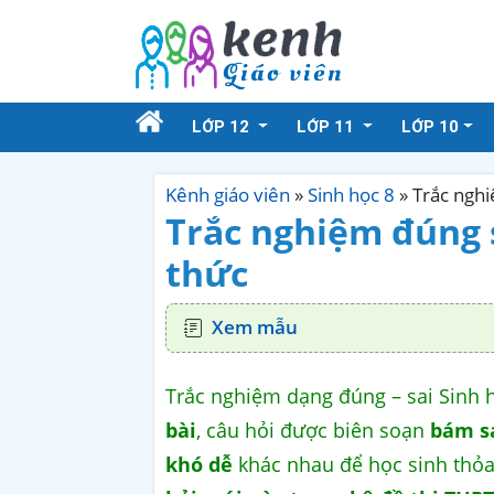
LỚP 12
LỚP 11
LỚP 10
Kênh giáo viên
»
Sinh học 8
»
Trắc nghi
Trắc nghiệm đúng sa
thức
Xem mẫu
Trắc nghiệm dạng đúng – sai Sinh h
bài
, câu hỏi được biên soạn
bám sá
khó dễ
khác nhau để học sinh thỏa