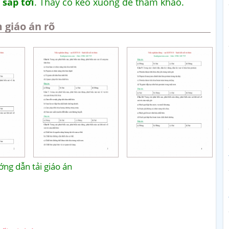
 sắp tới
. Thầy cô kéo xuống để tham khảo.
 giáo án rõ
ng dẫn tải giáo án