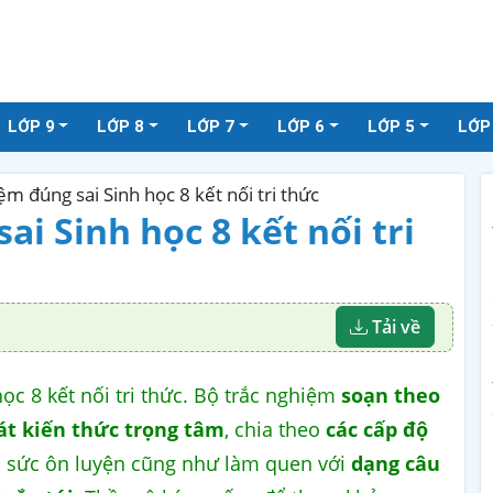
LỚP 9
LỚP 8
LỚP 7
LỚP 6
LỚP 5
LỚP
ệm đúng sai Sinh học 8 kết nối tri thức
i Sinh học 8 kết nối tri
Tải về
ọc 8 kết nối tri thức. Bộ trắc nghiệm
soạn theo
t kiến thức trọng tâm
, chia theo
các cấp độ
 sức ôn luyện cũng như làm quen với
dạng câu