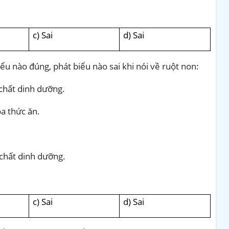
c) Sai
d) Sai
ểu nào đúng, phát biểu nào sai khi nói về ruột non:
 chất dinh dưỡng.
óa thức ăn.
 chất dinh dưỡng.
c) Sai
d) Sai