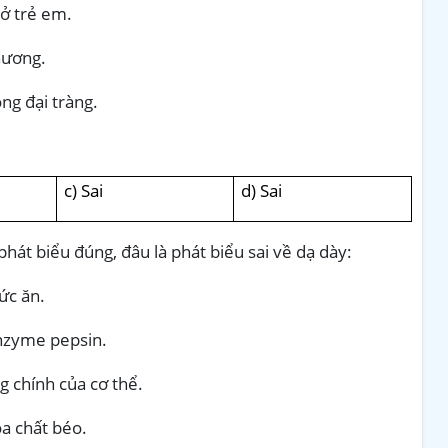
 ở trẻ em.
hương.
ng đại tràng.
c) Sai
d) Sai
phát biểu đúng, đâu là phát biểu sai về dạ dày:
hức ăn.
enzyme pepsin.
g chính của cơ thể.
óa chất béo.