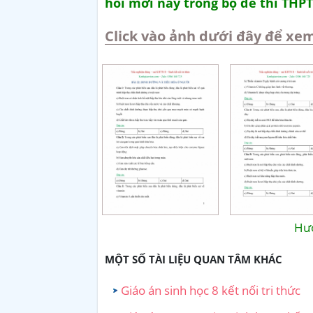
hỏi mới này trong bộ đề thi THPT
Click vào ảnh dưới đây để xem
Hướ
MỘT SỐ TÀI LIỆU QUAN TÂM KHÁC
Giáo án sinh học 8 kết nối tri thức