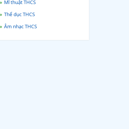
Mĩ thuật THCS
Thể dục THCS
Âm nhạc THCS