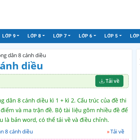
LỚP 9
LỚP 8
LỚP 7
LỚP 6
LỚP 5
LỚP
ông dân 8 cánh diều
cánh diều
Tải về
 dân 8 cánh diều kì 1 + kì 2. Cấu trúc của đề thi
 điểm và ma trận đề. Bộ tài liệu gôm nhiều đề để
u là bản word, có thể tải về và điều chỉnh.
n 8 cánh diều
Tải về