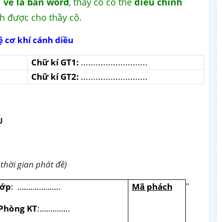
i về là bản word
, thầy cô có thể
điều chỉnh
ch được cho thầy cô.
ệ cơ khí cánh diều
Chữ kí GT1:
...........................
Chữ kí GT2:
...........................
U
thời gian phát đề)
"
ớp
:
………………..
Mã phách
Phòng KT
:…………..