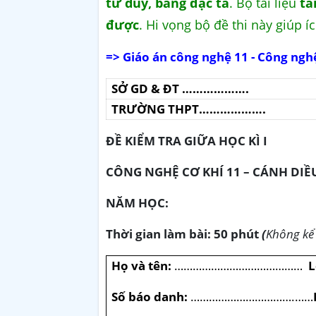
tư duy, bảng đặc tả
. Bộ tài liệu
tả
được
. Hi vọng bộ đề thi này giúp í
=> Giáo án công nghệ 11 - Công ngh
SỞ GD & ĐT ……………….
TRƯỜNG THPT……………….
ĐỀ KIỂM TRA GIỮA HỌC KÌ I
CÔNG NGHỆ CƠ KHÍ 11 – CÁNH DIỀ
NĂM HỌC:
Thời gian làm bài: 50 phút
(
Không kể 
Họ và tên:
……………………………………
L
Số báo danh:
…………………………….……