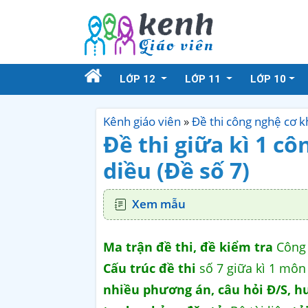
LỚP 12
LỚP 11
LỚP 10
Kênh giáo viên
»
Đề thi công nghệ cơ k
Đề thi giữa kì 1 cô
diều (Đề số 7)
Xem mẫu
Ma trận đề thi, đề kiểm tra
Công n
Cấu trúc đề thi
số 7 giữa kì 1 môn
nhiều phương án, câu hỏi Đ/S, h