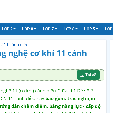
LỚP 9
LỚP 8
LỚP 7
LỚP 6
LỚP 5
LỚP
hí 11 cánh diều
ng nghệ cơ khí 11 cánh
Tải về
ghệ 11 (cơ khí) cánh diều Giữa kì 1 Đề số 7.
 CN 11 cánh diều này
bao gồm: trắc nghiệm
ướng dẫn chấm điểm, bảng năng lực - cấp độ