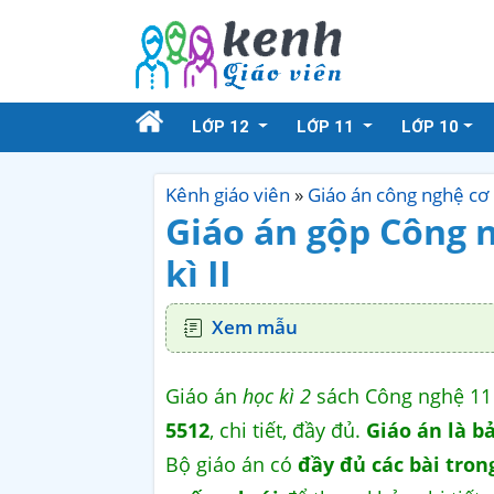
LỚP 12
LỚP 11
LỚP 10
Kênh giáo viên
»
Giáo án công nghệ cơ 
Giáo án gộp Công 
kì II
Xem mẫu
Giáo án
học kì 2
sách Công nghệ 11 
5512
, chi tiết, đầy đủ.
Giáo án là b
Bộ giáo án có
đầy đủ các bài trong