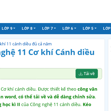
LỚP 9
LỚP 8
LỚP 7
LỚP 6
LỚP 5
LỚP
khí 11 cánh diều đủ cả năm
nghệ 11 Cơ khí Cánh diều
Tải về
Cơ khí cánh diều. Được thiết kế theo
công văn
ản word, có thể tải về và dễ dàng chỉnh sửa
.
 học kì II
của Công nghệ 11 cánh diều.
Kéo