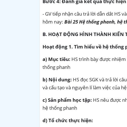
Bước 4: Đánh giá kết quả thực hiện
- GV tiếp nhận câu trả lời dẫn dắt HS và
hôm nay:
Bài 25 Hệ thống phanh, hệ th
B.
HOẠT ĐỘNG HÌNH THÀNH KIẾN 
Hoạt động 1. Tìm hiểu về hệ thống
a) Mục tiêu:
HS trình bày được nhiệm v
thống phanh
b) Nội dung:
HS đọc SGK và trả lời câ
và cấu tạo và nguyên lí làm việc của h
c) Sản phẩm học tập:
HS nêu được nhi
hệ thống phanh
d) Tổ chức thực hiện: