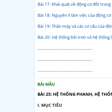
Bài 17: Khái quát về động cơ đốt trong
Bài 18: Nguyên lí làm việc của động cơ
Bài 19: Thân máy và các cơ cấu của độ
Bài 20: Hệ thống bôi trơn và hệ thống
............................................
............................................
............................................
BÀI MẪU
BÀI 25: HỆ THỐNG PHANH, HỆ THỐ
I. MỤC TIÊU