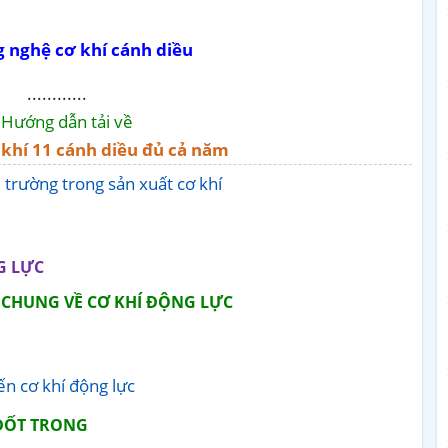
g nghệ cơ khí cánh diều
............
Hướng dẫn tải về
 khí 11 cánh diều đủ cả năm
 trường trong sản xuất cơ khí
G LỰC
U CHUNG VỀ CƠ KHÍ ĐỘNG LỰC
ến cơ khí động lực
 ĐỐT TRONG