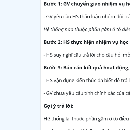
Bước 1: GV chuyển giao nhiệm vụ h
- GV yêu cầu HS thảo luận nhóm đôi trả
Hệ thống nào thuộc phần gầm ô tô điề
Bước 2: HS thực hiện nhiệm vụ học
-
HS suy nghĩ câu trả lời cho câu hỏi m
Bước 3: Báo cáo kết quả hoạt động,
- HS vận dụng kiến thức đã biết để trả l
- GV chưa yêu cầu tính chính xác của c
Gợi ý trả lời:
Hệ thống lái thuộc phần gầm ô tô điề