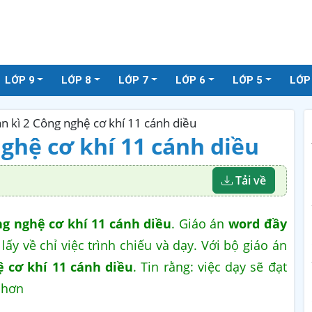
LỚP 9
LỚP 8
LỚP 7
LỚP 6
LỚP 5
LỚP
án kì 2 Công nghệ cơ khí 11 cánh diều
nghệ cơ khí 11 cánh diều
Tải về
ng nghệ cơ khí 11 cánh diều
. Giáo án
word đầy
, lấy về chỉ việc trình chiếu và dạy. Với bộ giáo án
ệ cơ khí 11 cánh diều
. Tin rằng: việc dạy sẽ đạt
 hơn