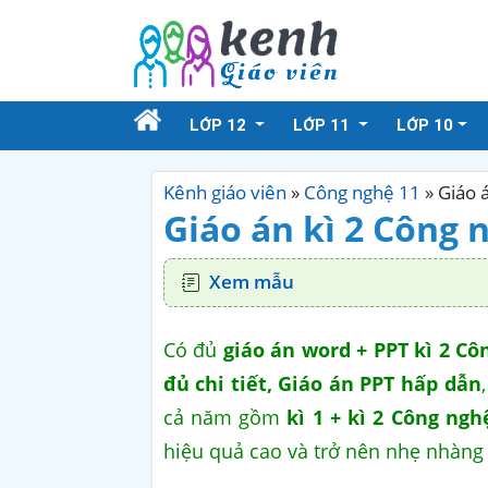
LỚP 12
LỚP 11
LỚP 10
Kênh giáo viên
»
Công nghệ 11
»
Giáo 
Giáo án kì 2 Công 
Xem mẫu
Có đủ
giáo án word + PPT kì 2 Cô
đủ chi tiết, Giáo án PPT hấp dẫn
cả năm gồm
kì 1 + kì 2 Công ngh
hiệu quả cao và trở nên nhẹ nhàng