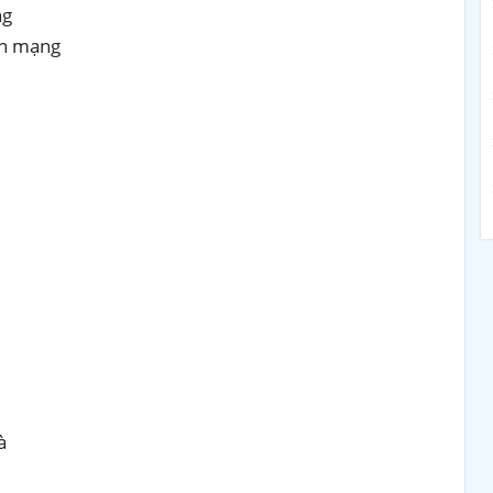
ng
an mạng
à